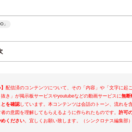
DO」
次
遠藤航、24-25シーズン「初スタメン」の思いは？
い】
配信済のコンテンツについて、その「内容」や「文字に起
抜き」が掲示板サービスやyoutubeなどの動画サービスに
無断
ことを確認
しています。本コンテンツは会話のトーン、流れを
材者の意図を理解してもらえるように作られたものです。
許可
やめください
。宜しくお願い致します。（シンクロナス編集部