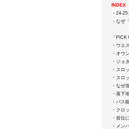
INDEX
・24-
・なぜ
「PICK
・ウエス
・オウ
・ジョ
・スロ
・スロ
・なぜ
・落下
・パス
・クロ
・首位
・メン