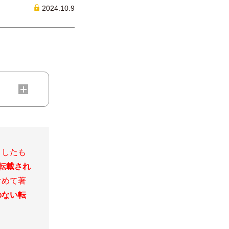
2024.10.9
こしたも
転載され
含めて著
のない転
）