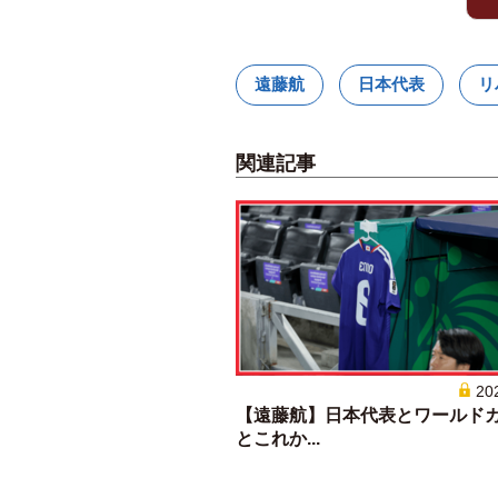
遠藤航
日本代表
リ
関連記事
20
【遠藤航】日本代表とワールド
とこれか...