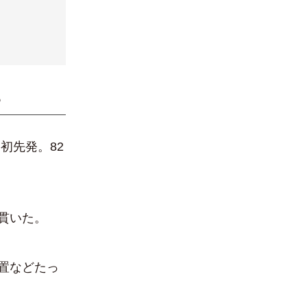
？
初先発。82
貫いた。
置などたっ