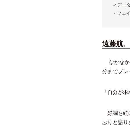
＜デー
・フェ
遠藤航、
なかなか出
分までプレ
「自分が求
好調を続け
ぷりと語り