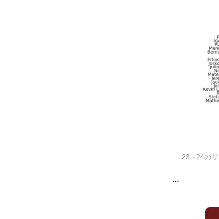
23－24
...