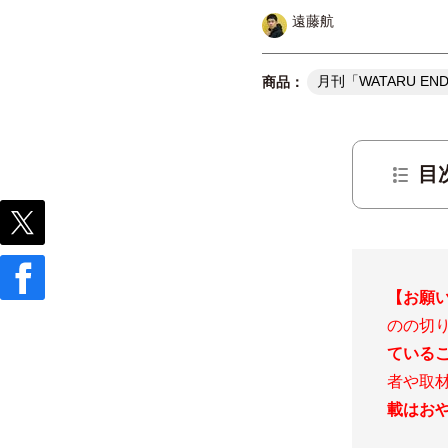
遠藤航
月刊「WATARU EN
目
【お願
のの切り
ている
者や取
載はお