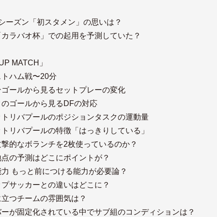
25シーズン「初スタメン」の思いは？
「カラバオ杯」での起用を予測していた？
 UP MATCH」
トハム戦〜20分
ンゴールから見るセットプレーの変化
タのゴールから見るDFの対応
ットリバプールのポジションタスクの運動量
ットリバプールの特徴「はっきりしている」
攻撃的なボランチを2枚使っているのか？
地点の予測はどこにポイントが？
能力 もっと前につける能力が必要論？
ップサッカーとの違いはどこに？
に立つチームの雰囲気は？
バーが固定化されている中でサブ組のコンディションは？