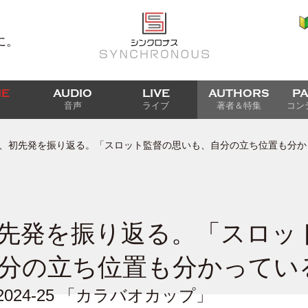
に。
IE
AUDIO
LIVE
AUTHORS
P
音声
ライブ
著者＆特集
コン
、初先発を振り返る。「スロット監督の思いも、自分の立ち位置も分か
先発を振り返る。「スロッ
分の立ち位置も分かってい
H 2024-25 「カラバオカップ」