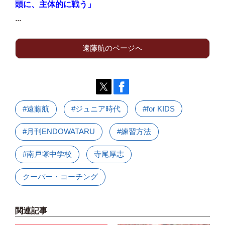
頭に、主体的に戦う」​
...
遠藤航のページへ
#遠藤航
#ジュニア時代
#for KIDS
#月刊ENDOWATARU
#練習方法
#南戸塚中学校
寺尾厚志
クーバー・コーチング
関連記事