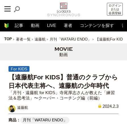
ログイン
または
会員登録
記事
動画
LIVE
著者
コンテンツを探す
音
TOP
著者一覧
遠藤航
月刊「WATARU ENDO」
【遠藤航For K
動画
For KIDS
【遠藤航For KIDS】普通のクラブから
日本代表主将へ、遠藤航の少年時代
「月刊・遠藤航 for KIDS」寺尾厚志さんが教えた「練習
法＆思考法」〜クーバー・コーチング編（前編）
2024.2.3
遠藤航
月刊「WATARU ENDO」