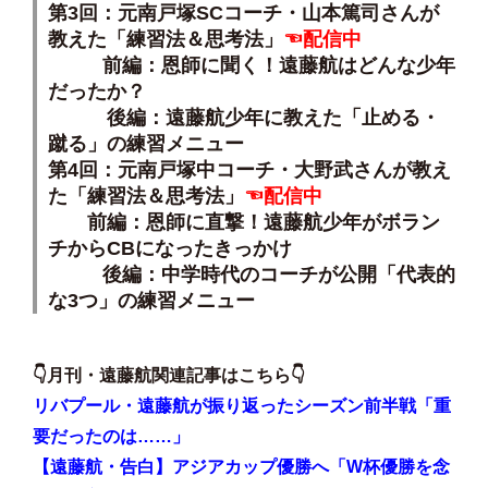
第3回：元南戸塚SCコーチ・山本篤司さんが
教えた「練習法＆思考法」
☜配信中
前編：恩師に聞く！遠藤航はどんな少年
だったか？
後編：遠藤航少年に教えた「止める・
蹴る」の練習メニュー
第4回：元南戸塚中コーチ・大野武さんが教え
た「練習法＆思考法」
☜配信中
前編：恩師に直撃！遠藤航少年がボラン
チからCBになったきっかけ
後編：中学時代のコーチが公開「代表的
な3つ」の練習メニュー
👇月刊・遠藤航関連記事はこちら👇
リバプール・遠藤航が振り返ったシーズン前半戦「重
要だったのは……」​
【遠藤航・告白】アジアカップ優勝へ「W杯優勝を念