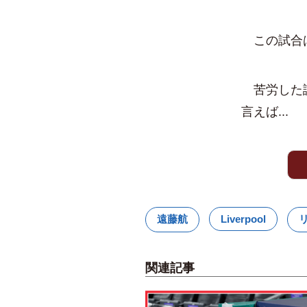
この試合は
苦労した試
言えば...
遠藤航
Liverpool
関連記事