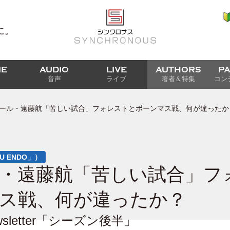
に。
IE
AUDIO
LIVE
AUTHORS
P
音声
ライブ
著者＆特集
コン
ール・遠藤航「苦しい試合」フォレストとボーンマス戦、何が違ったか
RU ENDO」）
・遠藤航「苦しい試合」フ
ス戦、何が違ったか？
sletter「シーズン後半」