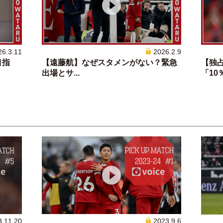
26.3.11
2026.2.9
目指
【遠藤航】なぜスタメンがない？緊急
【独
出場とサ...
「10％
3.11.20
2023.9.6