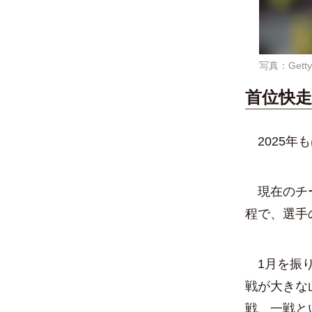
写真：Getty
首位快
2025年
現在のチー
程で、選手
1月を振り
戦が大きな
戦、一戦と