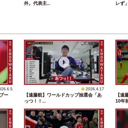
外。代表主...
レず」に
026.6.5
2026.4.17
バプー
【遠藤航】ワールドカップ抽選会「あ
【遠
っつ！！...
10年前