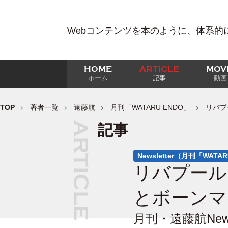
Webコンテンツを本のように、体系的
HOME
ARTICLE
MOV
ホーム
記事
動画
TOP
著者一覧
遠藤航
月刊「WATARU ENDO」
リバプ
記事
Newsletter（月刊「WATA
リバプール
とボーンマ
月刊・遠藤航New