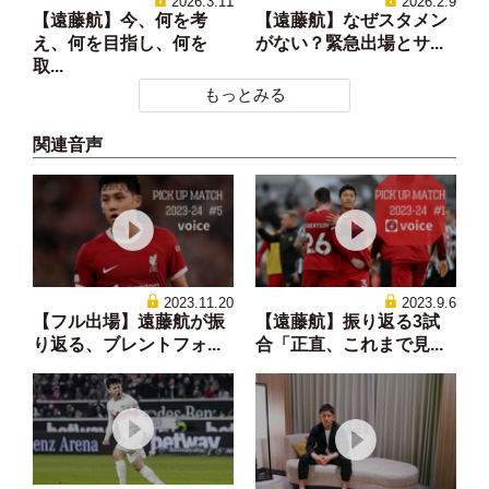
2026.3.11
2026.2.9
【遠藤航】今、何を考
【遠藤航】なぜスタメン
え、何を目指し、何を
がない？緊急出場とサ...
取...
もっとみる
関連音声
2023.11.20
2023.9.6
【フル出場】遠藤航が振
【遠藤航】振り返る3試
り返る、ブレントフォ...
合「正直、これまで見...