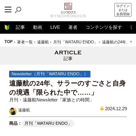
ログイン
または
会員登録
記事
動画
LIVE
著者
コンテンツを探す
音
TOP
著者一覧
遠藤航
月刊「WATARU ENDO」
遠藤航の24年、
記事
Newsletter（月刊「WATARU ENDO」）
遠藤航の24年、サラーのすごさと自身
の境遇「限られた中で……」
月刊・遠藤航Newsletter「家族との時間」
2024.12.29
遠藤航
月刊「WATARU ENDO」