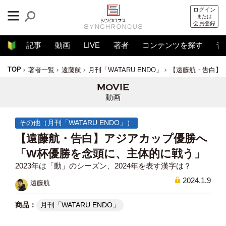
ログイン
または
会員登録
記事
動画
LIVE
著者
コンテンツを探す
音
TOP
著者一覧
遠藤航
月刊「WATARU ENDO」
【遠藤航・告白】
動画
その他（月刊「WATARU ENDO」）
【遠藤航・告白】アジアカップ優勝へ
「W杯優勝を念頭に、主体的に戦う」
2023年は「動」のシーズン、2024年を表す漢字は？
2024.1.9
遠藤航
月刊「WATARU ENDO」