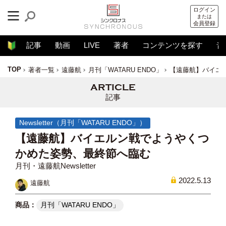
ログイン
または
会員登録
記事
動画
LIVE
著者
コンテンツを探す
音
TOP
著者一覧
遠藤航
月刊「WATARU ENDO」
【遠藤航】バイエ
記事
Newsletter（月刊「WATARU ENDO」）
【遠藤航】バイエルン戦でようやくつ
かめた姿勢、最終節へ臨む
月刊・遠藤航Newsletter
2022.5.13
遠藤航
月刊「WATARU ENDO」