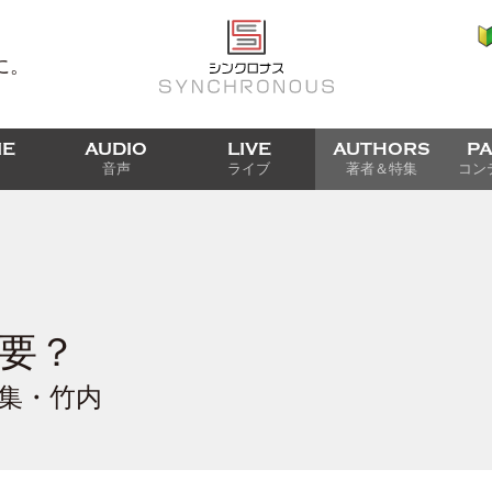
に。
IE
AUDIO
LIVE
AUTHORS
P
音声
ライブ
著者＆特集
コン
要？
編集・竹内