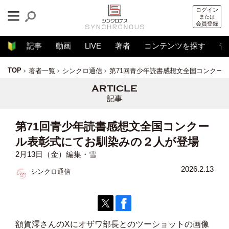
ログイン
または
会員登録
記事
動画
LIVE
著者
コンテンツを探す
音
TOP
著者一覧
シンクロ通信
第71回青少年読書感想文全国コンクー
記事
第71回青少年読書感想文全国コンクー
ル表彰式にてお馴染みの２人が登場
2月13日（金）編集・雪
2026.2.13
シンクロ通信
額賀澪さんのXにオザワ部長とのツーショットの画像