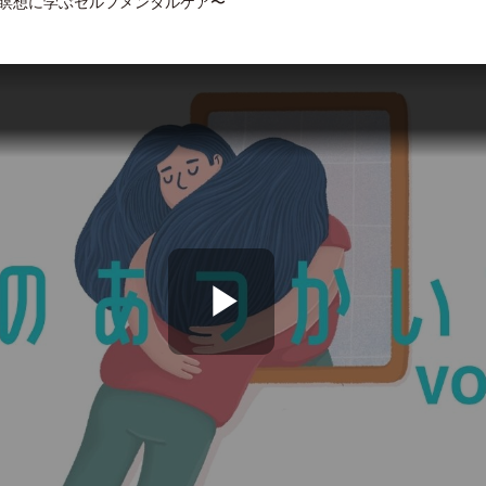
瞑想に学ぶセルフメンタルケア〜
P
l