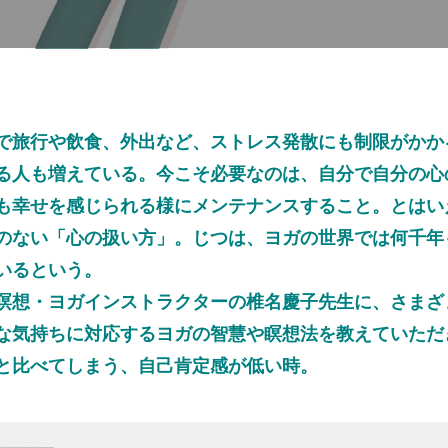
a
旅行や飲食、外出など、ストレス発散にも制限がかか
y
る人も増えている。今こそ必要なのは、自分で自分の心
も幸せを感じられる様にメンテナンスすること。とはい
のない「心の扱い方」。じつは、ヨガの世界では何千年
V
いるという。
想・ヨガインストラクターの椎名慶子先生に、さまざ
な気持ちに対応するヨガの智慧や瞑想法を教えていただ
i
と比べてしまう、自己肯定感が低い時。