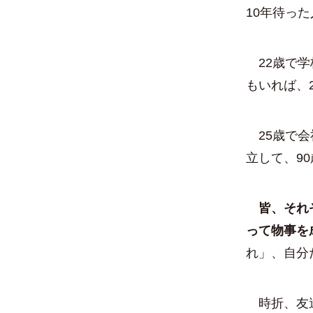
10年待っ
22歳で学
もいれば、
25歳で会
立して、9
皆、それ
って物事を
れ」、自分
時折、友達