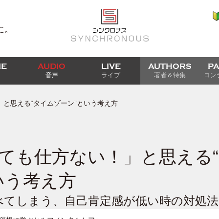
に。
IE
AUDIO
LIVE
AUTHORS
P
音声
ライブ
著者＆特集
コン
と思える“タイムゾーン”という考え方
ても仕方ない！」と思える
いう考え方
べてしまう、自己肯定感が低い時の対処法