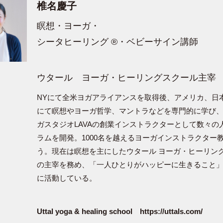
d
椎名慶子
瞑想・ヨーガ・
シータヒーリング ®️・ベビーサイン講師
e
ウタール ヨーガ・ヒーリングスクール主宰
NYにて全米ヨガアライアンスを取得後、アメリカ、日
o
にて瞑想やヨーガ哲学、マントラなどを専門的に学び
ガスタジオLAVAの創業インストラクターとして数々の
ラムを開発。1000名を越えるヨーガインストラクター
う。現在は瞑想を主にしたウタール ヨーガ・ヒーリン
の主宰を務め、「一人ひとりがハッピーに生きること
に活動している。
Uttal yoga & healing school
https://uttals.com/