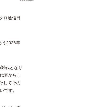
クロ通信日
。
2026年
の対戦となり
本代表からし
そしてその
願いです。