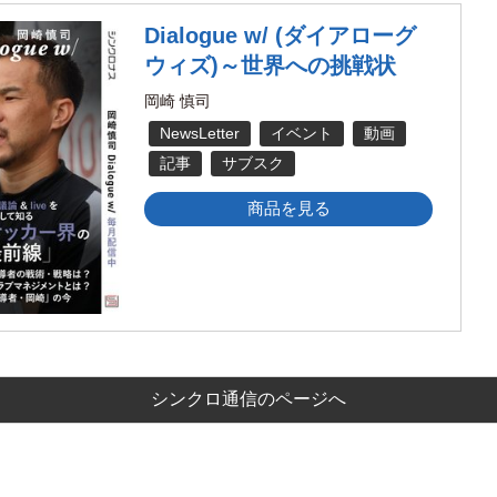
Dialogue w/ (ダイアローグ
ウィズ)～世界への挑戦状
岡崎 慎司
NewsLetter
イベント
動画
記事
サブスク
商品を見る
シンクロ通信のページへ