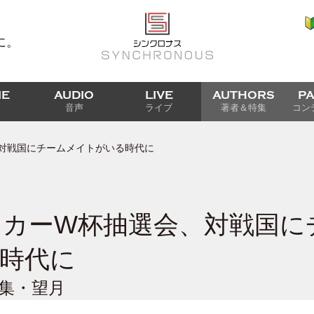
に。
IE
AUDIO
LIVE
AUTHORS
P
音声
ライブ
著者＆特集
コン
、対戦国にチームメイトがいる時代に
サッカーW杯抽選会、対戦国
時代に
編集・望月