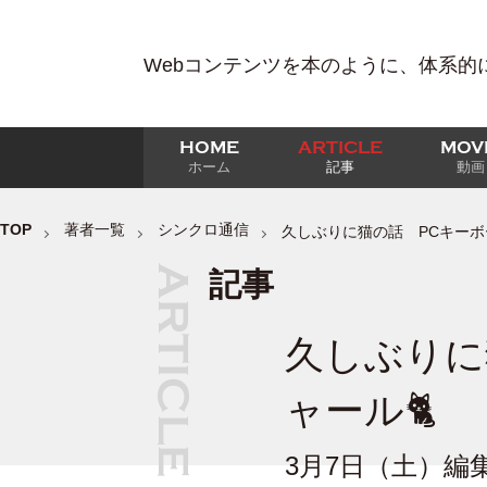
Webコンテンツを本のように、体系的
HOME
ARTICLE
MOV
ホーム
記事
動画
TOP
著者一覧
シンクロ通信
久しぶりに猫の話 PCキーボ
記事
久しぶりに
ャール🐈
3月7日（土）編