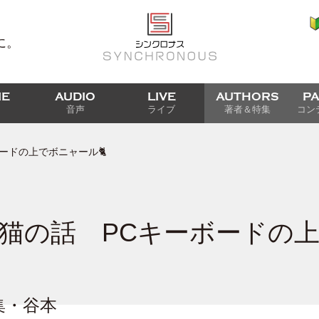
に。
IE
AUDIO
LIVE
AUTHORS
P
音声
ライブ
著者＆特集
コン
ードの上でボニャール🐈
猫の話 PCキーボードの
集・谷本