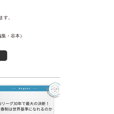
ます。
編集・谷本）