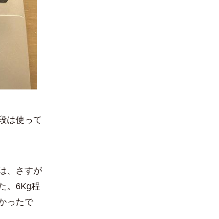
段は使って
は、さすが
。6Kg程
かったで