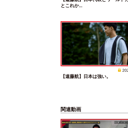
とこれか...
20
【遠藤航】日本は強い。
関連動画