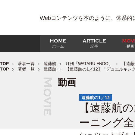
Webコンテンツを本のように、体系的
HOME
ARTICLE
MOV
ホーム
記事
動画
TOP
著者一覧
遠藤航
月刊「WATARU ENDO」
【遠藤
TOP
著者一覧
遠藤航
【遠藤航の1／12】「デュエルキン
動画
遠藤航の1／12
【遠藤航の
ーニング全
シュツットガル