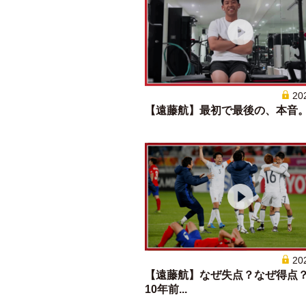
20
【遠藤航】最初で最後の、本音
20
【遠藤航】なぜ失点？なぜ得点
10年前...