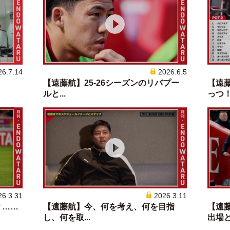
26.7.14
2026.6.5
。
【遠藤航】25-26シーズンのリバプー
【遠
ルと...
っつ！！
26.3.31
2026.3.11
？……
【遠藤航】今、何を考え、何を目指
【遠
し、何を取...
出場とサ