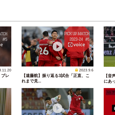
3.11.20
2023.9.6
、ブレ
【遠藤航】振り返る3試合「正直、こ
【音
れまで見...
にあった