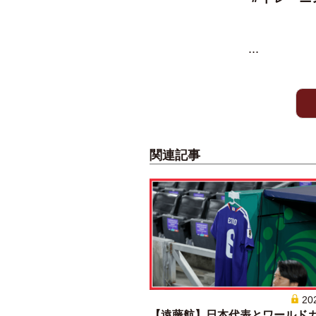
...
関連記事
20
【遠藤航】日本代表とワールド