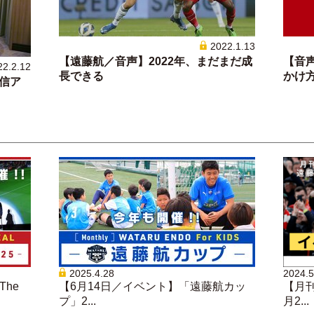
2022.1.13
【遠藤航／音声】2022年、まだまだ成
【音
22.2.12
長できる
かけ方」
配信ア
2025.4.28
2024.5
he
【6月14日／イベント】「遠藤航カッ
【月刊
プ」2...
月2...