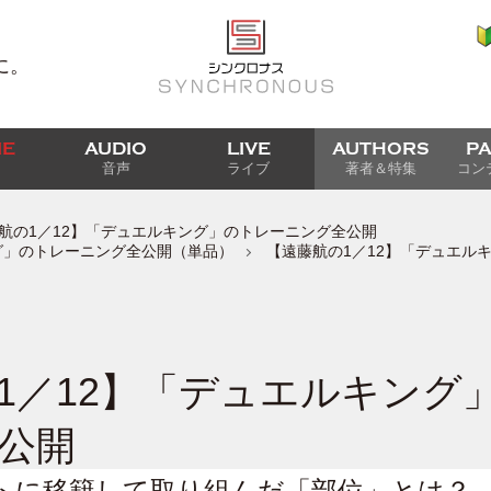
に。
IE
AUDIO
LIVE
AUTHORS
P
音声
ライブ
著者＆特集
コン
航の1／12】「デュエルキング」のトレーニング全公開
グ」のトレーニング全公開（単品）
【遠藤航の1／12】「デュエル
1／12】「デュエルキング
公開
トに移籍して取り組んだ「部位」とは？