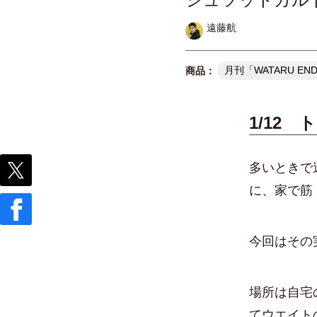
遠藤航
月刊「WATARU EN
1/12
多いときで
に、家で筋
今回はその
場所は自宅
てウエイト