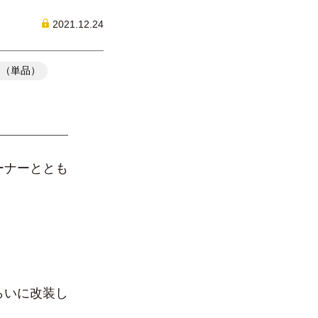
2021.12.24
開（単品）
ーナーととも
らいに改装し