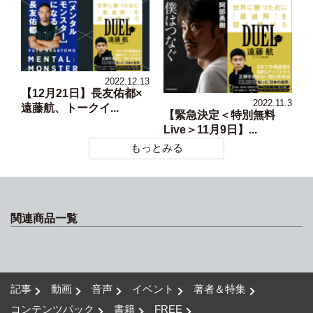
2022.12.13
【12月21日】長友佑都×
2022.11.3
遠藤航、トークイ...
【緊急決定＜特別無料
Live＞11月9日】...
もっとみる
関連商品一覧
記事
動画
音声
イベント
著者＆特集
コンテンツパック
書籍
FREE