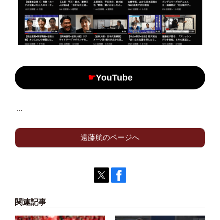
☛
YouTube
...
遠藤航のページへ
関連記事