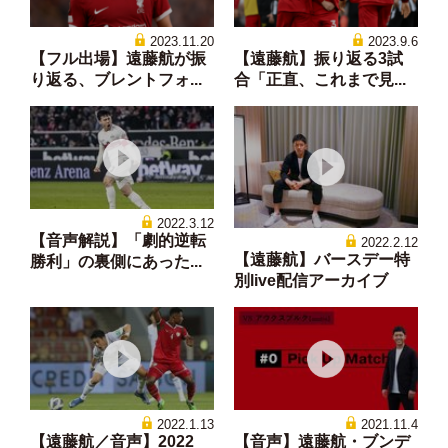
2023.11.20
2023.9.6
【フル出場】遠藤航が振
【遠藤航】振り返る3試
り返る、ブレントフォ...
合「正直、これまで見...
2022.3.12
【音声解説】「劇的逆転
2022.2.12
【遠藤航】バースデー特
勝利」の裏側にあった...
別live配信アーカイブ
2022.1.13
2021.11.4
【遠藤航／音声】2022
【音声】遠藤航・ブンデ