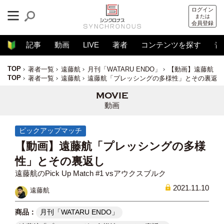
ログイン
または
会員登録
記事
動画
LIVE
著者
コンテンツを探す
音
TOP
著者一覧
遠藤航
月刊「WATARU ENDO」
【動画】遠藤航「
TOP
著者一覧
遠藤航
遠藤航「プレッシングの多様性」とその裏返し
動画
ピックアップマッチ
【動画】遠藤航「プレッシングの多様
性」とその裏返し
遠藤航のPick Up Match #1 vsアウクスブルク
2021.11.10
遠藤航
月刊「WATARU ENDO」