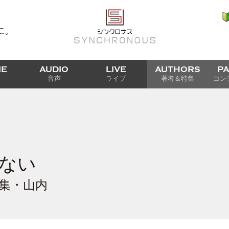
に。
IE
AUDIO
LIVE
AUTHORS
P
音声
ライブ
著者＆特集
コン
ない
編集・山内