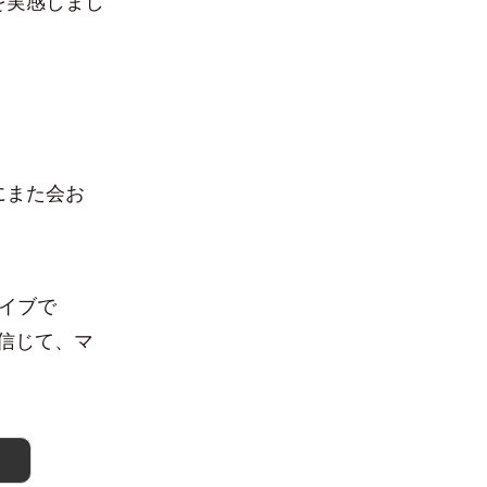
を実感しまし
にまた会お
イブで
を信じて、マ