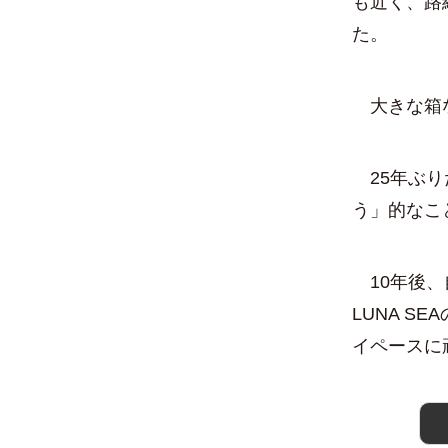
も近く、路
た。
大きな箱な
25年ぶり
う」的なこ
10年後、
LUNA S
イペースに