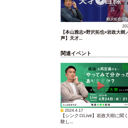
20
【本山雅志×野沢拓也×岩政大樹
声】天才...
関連イベント
2024.4.17
【シンクロLive】岩政大樹に聞
験し...