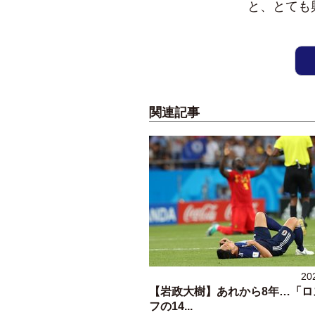
と、とても
関連記事
20
【岩政大樹】あれから8年…「ロ
フの14...