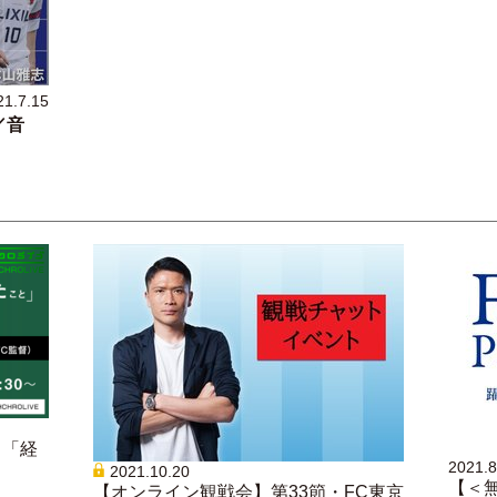
21.7.15
／音
く「経
2021.8
2021.10.20
【＜無
【オンライン観戦会】第33節・FC東京