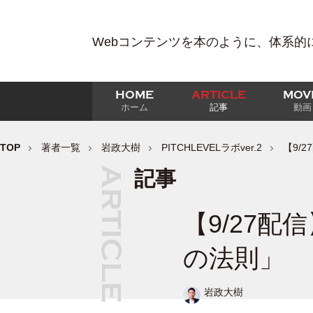
Webコンテンツを本のように、体系的
HOME
ARTICLE
MOV
ホーム
記事
動画
TOP
著者一覧
岩政大樹
PITCHLEVELラボver.2
【9/
記事
【9/27
の法則」
岩政大樹