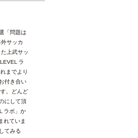
終予選「問題は
海外サッカ
きた上武サッ
EVEL ラ
これまでより
お付き合い
です。どんど
のにして頂
L ラボ」か
読まれていま
してみる