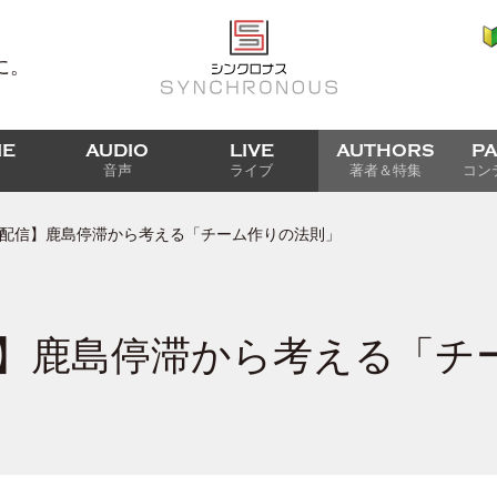
に。
IE
AUDIO
LIVE
AUTHORS
P
音声
ライブ
著者＆特集
コン
27配信】鹿島停滞から考える「チーム作りの法則」
配信】鹿島停滞から考える「チ