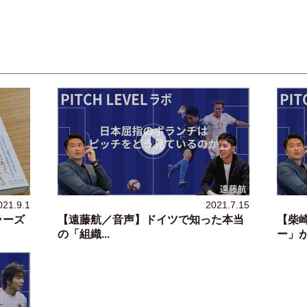
021.9.1
2021.7.15
ラーズ
【遠藤航／音声】ドイツで知った本当
【柴
の「組織...
ー」が明