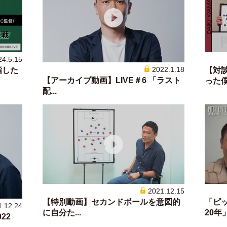
24.5.15
2022.1.18
指した
【対
【アーカイブ動画】LIVE＃6 「ラスト
った僕が
配...
2021.12.15
【特別動画】セカンドボールを意図的
「ピ
1.12.24
に自分た...
20年」
22