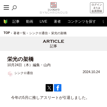
ログイン
または
会員登録
記事
動画
LIVE
著者
コンテンツを探す
音
TOP
著者一覧
シンクロ通信
栄光の架橋
記事
栄光の架橋
10月24日（木）編集・山内
2024.10.24
シンクロ通信
今年の5月に推しアスリートが引退しました。