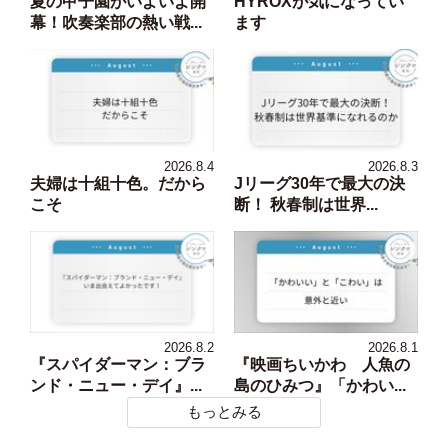
夏の甲子園がいよいよ開
HYROXが気になってい
幕！吹奏楽部の熱い戦...
ます
2026.8.4
2026.8.3
夫婦は十組十色。だから
Jリーグ30年で最大の決
こそ
断！ 秋春制は世界...
2026.8.2
2026.8.1
『スパイダーマン：ブラ
『映画ちいかわ 人魚の
ンド・ニュー・デイ』...
島のひみつ』「かわい...
もっとみる