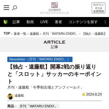
ログイン
または
会員登録
記事
動画
LIVE
著者
コンテンツを探す
音
TOP
著者一覧
遠藤航
月刊「WATARU ENDO」
【独占・遠藤航】
記事
Newsletter（月刊「WATARU ENDO」）
【独占・遠藤航】開幕2戦の振り返り
と「スロット」サッカーのキーポイン
ト
月刊・遠藤航「今季初出場とアンフィールド」
2024.8.29
遠藤航
月刊「WATARU ENDO」