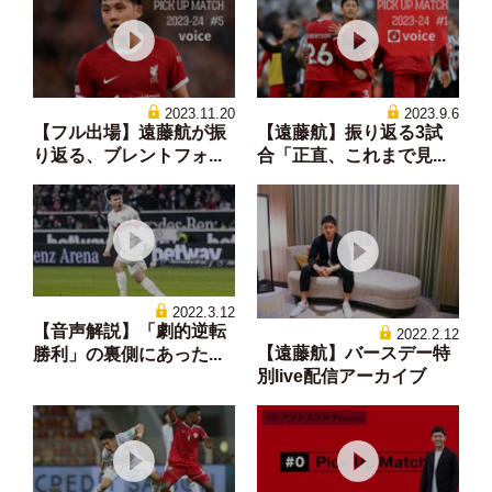
2023.11.20
2023.9.6
【フル出場】遠藤航が振
【遠藤航】振り返る3試
り返る、ブレントフォ...
合「正直、これまで見...
2022.3.12
【音声解説】「劇的逆転
2022.2.12
【遠藤航】バースデー特
勝利」の裏側にあった...
別live配信アーカイブ