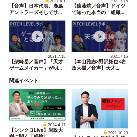
2021.9.1
2021.7.15
【音声】日本代表、鹿島
【遠藤航／音声】ドイツ
アントラーズそしてサ...
で知った本当の「組織...
2021.7.15
2021.7.15
【柴崎岳／音声】「天才
【本山雅志×野沢拓也×岩
ゲームメイカー」が明...
政大樹／音声】天才...
関連イベント
2024.4.17
【シンクロLive】岩政大
2021.10.20
樹に聞く「経験し...