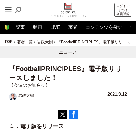
ログイン
または
会員登録
記事
動画
LIVE
著者
コンテンツを探す
音
TOP
著者一覧
岩政大樹
『FootballPRINCIPLES』電子版リリース
ニュース
『FootballPRINCIPLES』電子版リリ
ースしました！
【今週のお知らせ】
2021.9.12
岩政大樹
１．電子版をリリース