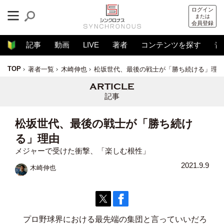
ログイン
または
会員登録
記事
動画
LIVE
著者
コンテンツを探す
音
TOP
著者一覧
木崎伸也
松坂世代、最後の戦士が「勝ち続ける」理由
記事
松坂世代、最後の戦士が「勝ち続け
る」理由
メジャーで受けた衝撃、「楽しむ根性」
2021.9.9
木崎伸也
プロ野球界における最先端の集団と言っていいだろ