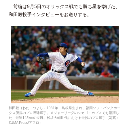
前編は9月5日のオリックス戦でも勝ち星を挙げた、
和田毅投手インタビューをお送りする。
和田毅（わだ・つよし）1981年、島根県生まれ。福岡ソフトバンクホー
クス所属のプロ野球選手。メジャーリーグのシカゴ・カブスでも活躍し
た、最速148kmの左腕。松坂大輔世代における最後のプロ選手（写真：
ZUMA Press/アフロ）