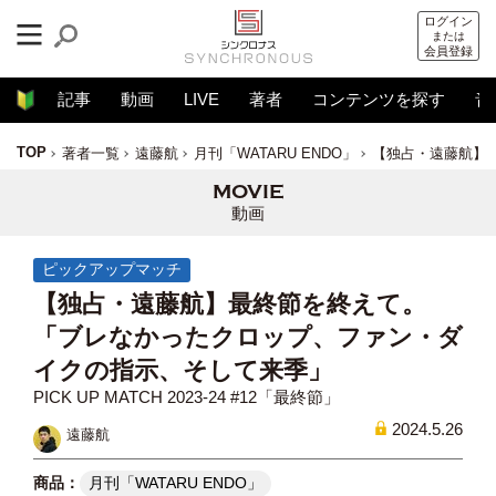
ログイン
または
会員登録
記事
動画
LIVE
著者
コンテンツを探す
音
TOP
著者一覧
遠藤航
月刊「WATARU ENDO」
【独占・遠藤航】
動画
ピックアップマッチ
【独占・遠藤航】最終節を終えて。
「ブレなかったクロップ、ファン・ダ
イクの指示、そして来季」
PICK UP MATCH 2023-24 #12「最終節」
2024.5.26
遠藤航
月刊「WATARU ENDO」