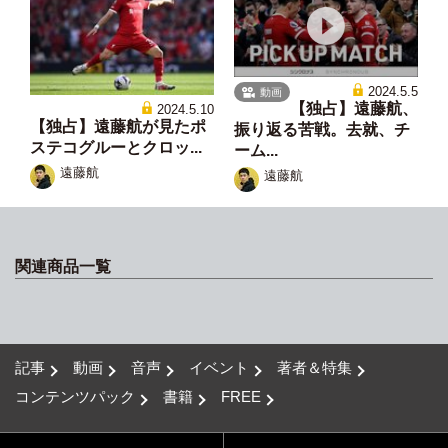
2024.5.5
動画
【独占】遠藤航、
2024.5.10
【独占】遠藤航が見たポ
振り返る苦戦。去就、チ
ステコグルーとクロッ...
ーム...
遠藤航
遠藤航
関連商品一覧
記事
動画
音声
イベント
著者＆特集
コンテンツパック
書籍
FREE