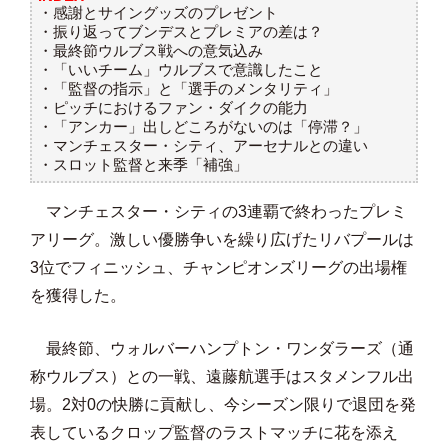
・感謝とサイングッズのプレゼント
・振り返ってブンデスとプレミアの差は？
・最終節ウルブス戦への意気込み
・「いいチーム」ウルブスで意識したこと
・「監督の指示」と「選手のメンタリティ」
・ピッチにおけるファン・ダイクの能力
・「アンカー」出しどころがないのは「停滞？」
・マンチェスター・シティ、アーセナルとの違い
・スロット監督と来季「補強」
マンチェスター・シティの3連覇で終わったプレミ
アリーグ。激しい優勝争いを繰り広げたリバプールは
3位でフィニッシュ、チャンピオンズリーグの出場権
を獲得した。
最終節、ウォルバーハンプトン・ワンダラーズ（通
称ウルブス）との一戦、遠藤航選手はスタメンフル出
場。2対0の快勝に貢献し、今シーズン限りで退団を発
表しているクロップ監督のラストマッチに花を添え