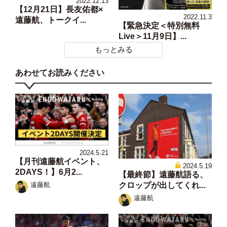
2022.12.13
【12月21日】長友佑都×
2022.11.3
遠藤航、トークイ...
【緊急決定＜特別無料
Live＞11月9日】...
もっとみる
あわせてお読みください
2024.5.21
【月刊遠藤航イベント、
2024.5.19
2DAYS！】6月2...
【最終節】遠藤航語る、
クロップが出してくれ...
遠藤航
遠藤航