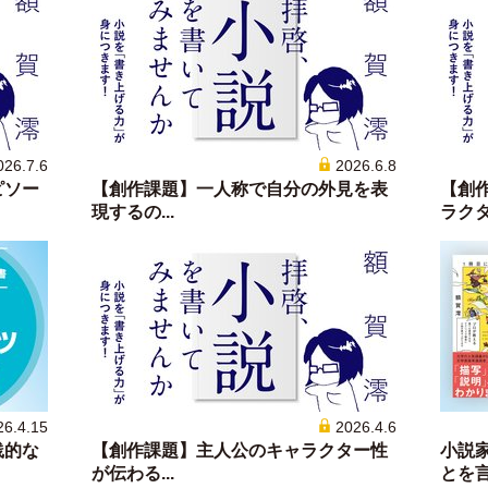
026.7.6
2026.6.8
ピソー
【創作課題】一人称で自分の外見を表
【創
現するの...
ラクター
26.4.15
2026.4.6
践的な
【創作課題】主人公のキャラクター性
小説
が伝わる...
とを言語