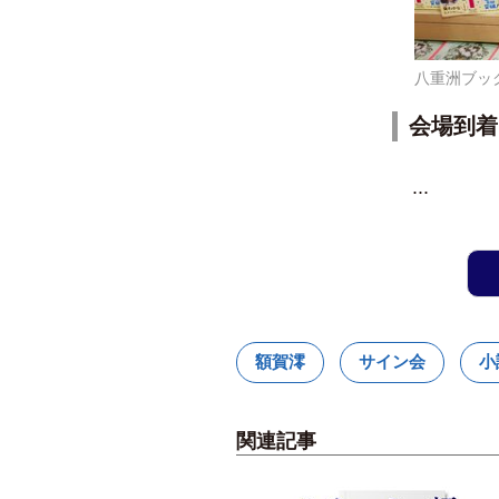
八重洲ブッ
会場到着
...
額賀澪
サイン会
小
関連記事