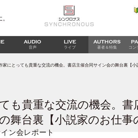
に。
IE
AUDIO
LIVE
AUTHORS
P
音声
ライブ
著者＆特集
コン
作家にとっても貴重な交流の機会。書店主催合同サイン会の舞台裏【小
ても貴重な交流の機会。書
の舞台裏【小説家のお仕事
サイン会レポート