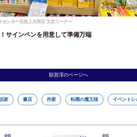
クセンター京急上大岡店 文芸コーナー
！サインペンを用意して準備万端
額賀澪のページへ
説家
書店
作家
転職の魔王様
イベントレ