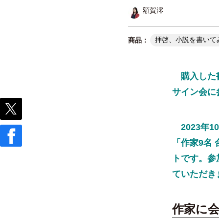
額賀澪
拝啓、小説を書いて
購入した書
サイン会に
2023年
「作家9名
トです。参
ていただき
作家に