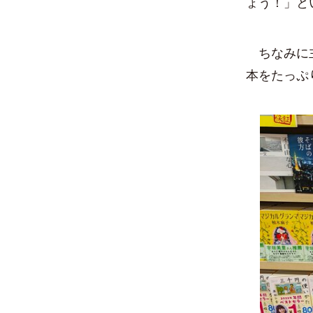
ょう！」と
ちなみに主
本をたっぷ