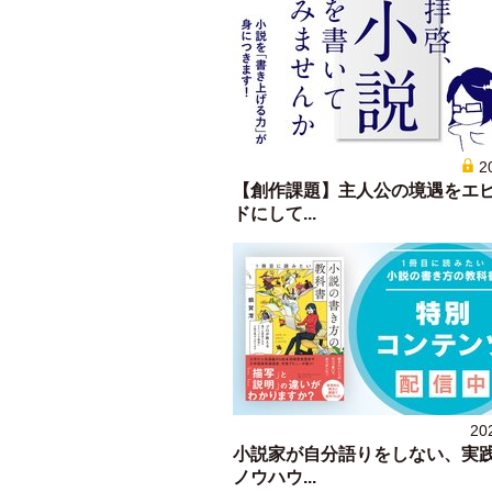
2
【創作課題】主人公の境遇をエ
ドにして...
20
小説家が自分語りをしない、実
ノウハウ...