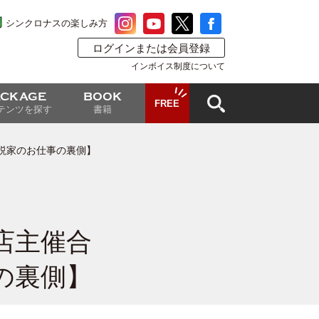
シンクロナスの楽しみ方
ログインまたは会員登録
インボイス制度について
ACKAGE
BOOK
FREE
テンツを探す
書籍
説家のお仕事の裏側】
店主催合
の裏側】