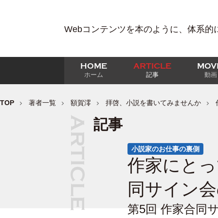
Webコンテンツを本のように、体系的
HOME
ARTICLE
MOV
ホーム
記事
動画
TOP
著者一覧
額賀澪
拝啓、小説を書いてみませんか
記事
小説家のお仕事の裏側
作家にとっ
同サイン会
第5回 作家合同