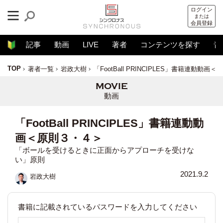
ログイン
または
会員登録
記事
動画
LIVE
著者
コンテンツを探す
音
TOP
著者一覧
岩政大樹
「FootBall PRINCIPLES」書籍連動動画
動画
「FootBall PRINCIPLES」書籍連動動
画＜原則３・４＞
「ボールを受けるときに正面からアプローチを受けな
い」原則
2021.9.2
岩政大樹
書籍に記載されているパスワードを入力してください