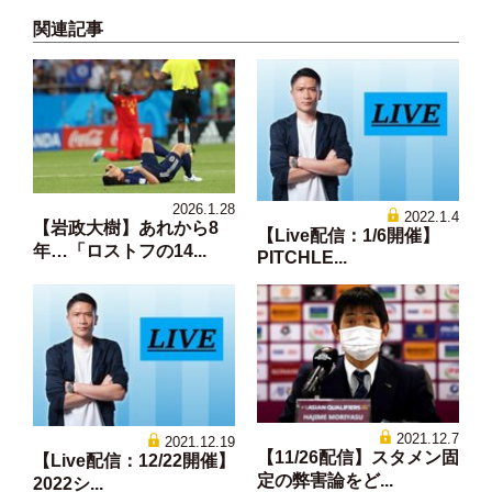
関連記事
2026.1.28
2022.1.4
【岩政大樹】あれから8
【Live配信：1/6開催】
年…「ロストフの14...
PITCHLE...
2021.12.7
2021.12.19
【11/26配信】スタメン固
【Live配信：12/22開催】
定の弊害論をど...
2022シ...