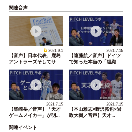
関連音声
2021.9.1
2021.7.15
【音声】日本代表、鹿島
【遠藤航／音声】ドイツ
アントラーズそしてサ...
で知った本当の「組織...
2021.7.15
2021.7.15
【柴崎岳／音声】「天才
【本山雅志×野沢拓也×岩
ゲームメイカー」が明...
政大樹／音声】天才...
関連イベント