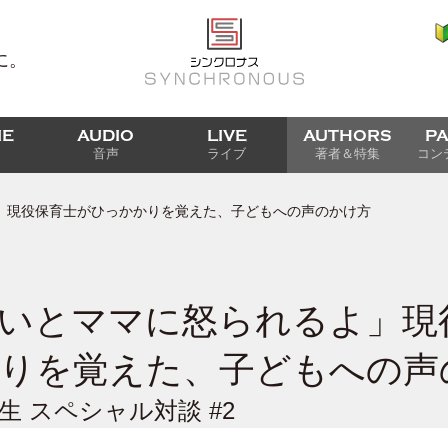
に。
IE
AUDIO
LIVE
AUTHORS
P
音声
ライブ
著者＆特集
コン
」現役保育士がひっかかりを覚えた、子どもへの声のかけ方
いとママに怒られるよ」現
りを覚えた、子どもへの声
生 スペシャル対談 #2