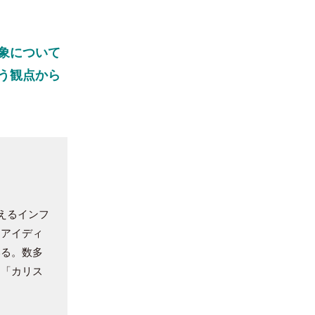
象について
う観点から
えるインフ
なアイディ
いる。数多
」「カリス