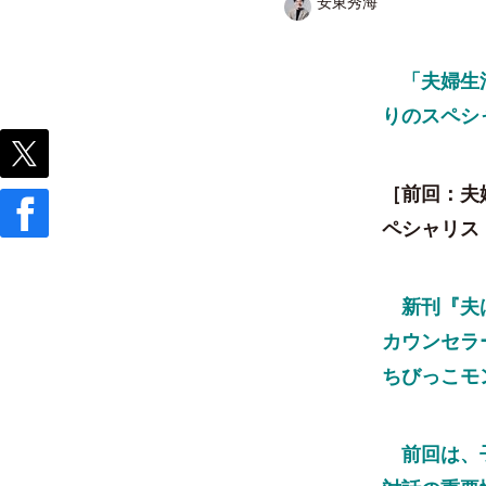
安東秀海
「夫婦生活
りのスペシ
［前回：
夫
ペシャリス
新刊『夫は
カウンセラ
ちびっこモ
前回は、子