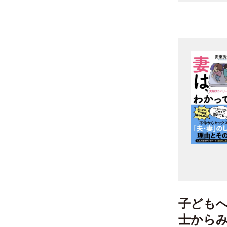
子ども
士から