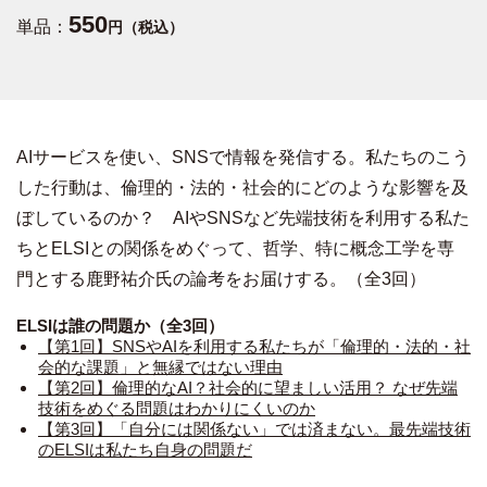
550
単品：
円（税込）
AIサービスを使い、SNSで情報を発信する。私たちのこう
した行動は、倫理的・法的・社会的にどのような影響を及
ぼしているのか？ AIやSNSなど先端技術を利用する私た
ちとELSIとの関係をめぐって、哲学、特に概念工学を専
門とする鹿野祐介氏の論考をお届けする。（全3回）
ELSIは誰の問題か（全3回）
【第1回】SNSやAIを利用する私たちが「倫理的・法的・社
会的な課題」と無縁ではない理由
【第2回】倫理的なAI？社会的に望ましい活用？ なぜ先端
技術をめぐる問題はわかりにくいのか
【第3回】「自分には関係ない」では済まない。最先端技術
のELSIは私たち自身の問題だ