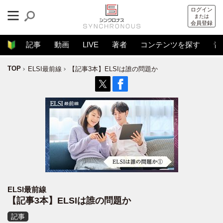
ログイン
または
会員登録
記事
動画
LIVE
著者
コンテンツを探す
音
TOP
ELSI最前線
【記事3本】ELSIは誰の問題か
ELSI最前線
【記事3本】ELSIは誰の問題か
記事