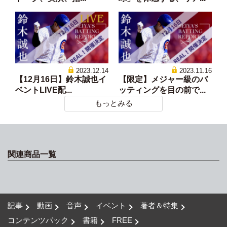
2023.12.14
2023.11.16
【12月16日】鈴木誠也イ
【限定】メジャー級のバ
ベントLIVE配...
ッティングを目の前で...
もっとみる
関連商品一覧
記事
動画
音声
イベント
著者＆特集
コンテンツパック
書籍
FREE