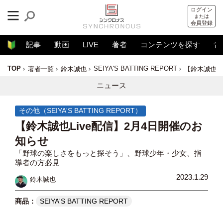
ログイン
または
会員登録
記事
動画
LIVE
著者
コンテンツを探す
音
TOP
SEIYA'S BATTING REPORT
著者一覧
鈴木誠也
【鈴木誠也L
ニュース
その他（SEIYA'S BATTING REPORT）
【鈴木誠也Live配信】2月4日開催のお
知らせ
「野球の楽しさをもっと探そう」、野球少年・少女、指
導者の方必見
2023.1.29
鈴木誠也
SEIYA'S BATTING REPORT