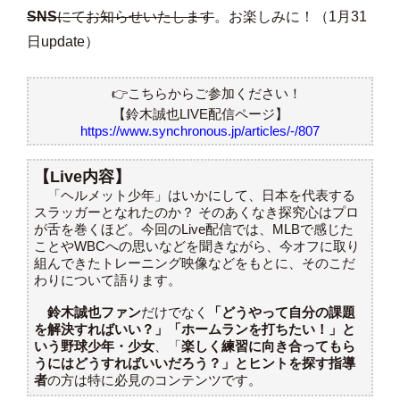
SNS
にてお知らせいたします
。お楽しみに！（1月31
日update）
👉こちらからご参加ください！
【鈴木誠也LIVE配信ページ】
https://www.synchronous.jp/articles/-/807
【Live内容】
「ヘルメット少年」はいかにして、日本を代表する
スラッガーとなれたのか？ そのあくなき探究心はプロ
が舌を巻くほど。今回のLive配信では、MLBで感じた
ことやWBCへの思いなどを聞きながら、今オフに取り
組んできたトレーニング映像などをもとに、そのこだ
わりについて語ります。
鈴木誠也ファン
だけでなく
「どうやって自分の課題
を解決すればいい？」「ホームランを打ちたい！」と
いう野球少年・少女
、「
楽しく練習に向き合ってもら
うにはどうすればいいだろう？」とヒントを探す指導
者
の方は特に必見のコンテンツです。