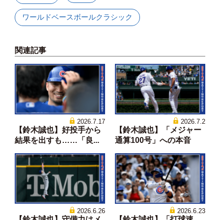
ワールドベースボールクラシック
関連記事
2026.7.17
2026.7.2
【鈴木誠也】好投手から
【鈴木誠也】「メジャー
結果を出すも……「良...
通算100号」への本音
2026.6.26
2026.6.23
【鈴木誠也】守備力はメ
【鈴木誠也】「打球速