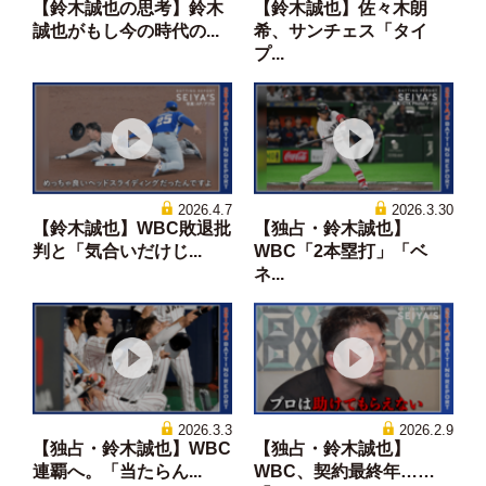
【鈴木誠也の思考】鈴木
【鈴木誠也】佐々木朗
誠也がもし今の時代の...
希、サンチェス「タイ
プ...
2026.4.7
2026.3.30
【鈴木誠也】WBC敗退批
【独占・鈴木誠也】
判と「気合いだけじ...
WBC「2本塁打」「ベ
ネ...
2026.3.3
2026.2.9
【独占・鈴木誠也】WBC
【独占・鈴木誠也】
連覇へ。「当たらん...
WBC、契約最終年……