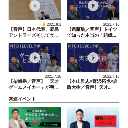
2021.9.1
2021.7.15
【音声】日本代表、鹿島
【遠藤航／音声】ドイツ
アントラーズそしてサ...
で知った本当の「組織...
2021.7.15
2021.7.15
【柴崎岳／音声】「天才
【本山雅志×野沢拓也×岩
ゲームメイカー」が明...
政大樹／音声】天才...
関連イベント