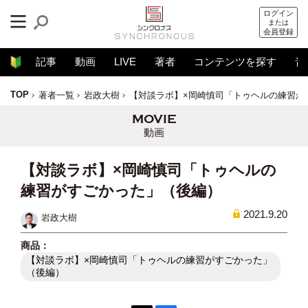
ログイン
または
会員登録
記事
動画
LIVE
著者
コンテンツを探す
音
TOP
著者一覧
岩政大樹
【対談ラボ】×岡崎慎司「トゥヘルの練習が
動画
【対談ラボ】×岡崎慎司「トゥヘルの
練習がすごかった」（後編）
2021.9.20
岩政大樹
【対談ラボ】×岡崎慎司「トゥヘルの練習がすごかった」
（後編）