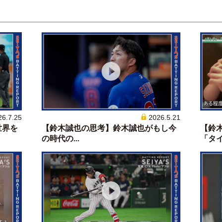
26.7.25
2026.5.21
世界を
【鈴木誠也の思考】鈴木誠也がもし今
【鈴
の時代の...
「タイプ