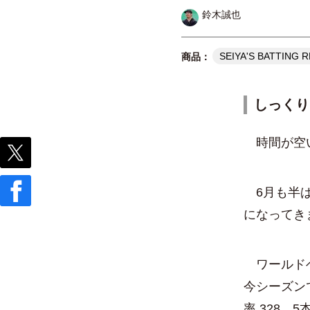
鈴木誠也
SEIYA'S BATTING 
しっくり
時間が空
6月も半ば
になってき
ワールドベ
今シーズン
率.328、5