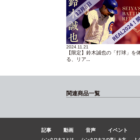
2024.11.21
【限定】鈴木誠也の「打球」を
る、リア...
関連商品一覧
記事
動画
音声
イベント
シンクロナスとは
シンクロナスの楽しみ方
よ