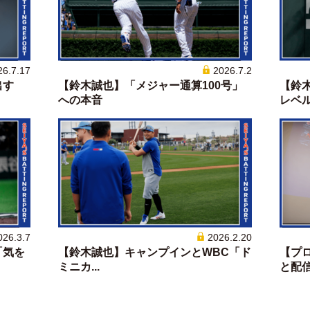
26.7.17
2026.7.2
出す
【鈴木誠也】「メジャー通算100号」
【鈴
への本音
レベルに
026.3.7
2026.2.20
「気を
【鈴木誠也】キャンプインとWBC「ド
【プ
ミニカ...
と配信と