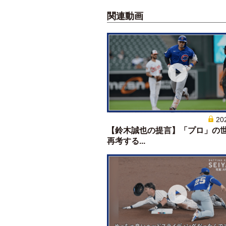
関連動画
20
【鈴木誠也の提言】「プロ」の
再考する...