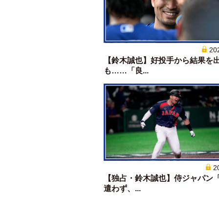
20
【鈴木誠也】好投手から結果を
も……「良...
2
【独占・鈴木誠也】侍ジャパン
遣わず、...