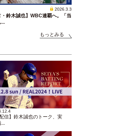
2026.3.3
占・鈴木誠也】WBC連覇へ。「当
..
もっとみる
.12.4
ve配信】鈴木誠也のトーク、実
..