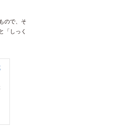
もので、そ
と「しっく
違
え
ア