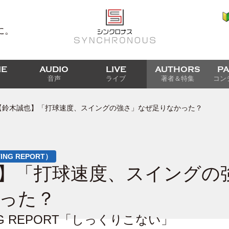
に。
IE
AUDIO
LIVE
AUTHORS
P
音声
ライブ
著者＆特集
コン
【鈴木誠也】「打球速度、スイングの強さ」なぜ足りなかった？
TTING REPORT）
】「打球速度、スイングの
った？
TING REPORT「しっくりこない」