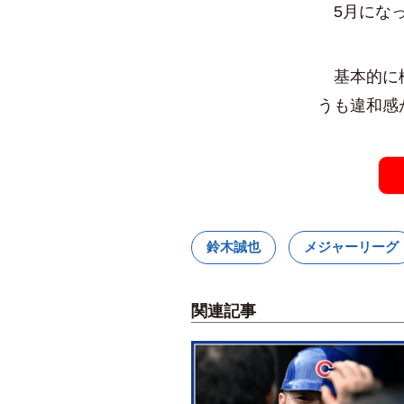
5月になっ
基本的に構
うも違和感
鈴木誠也
メジャーリーグ
関連記事