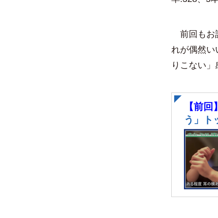
前回もお話
れが偶然い
りこない」
【前回
う」ト