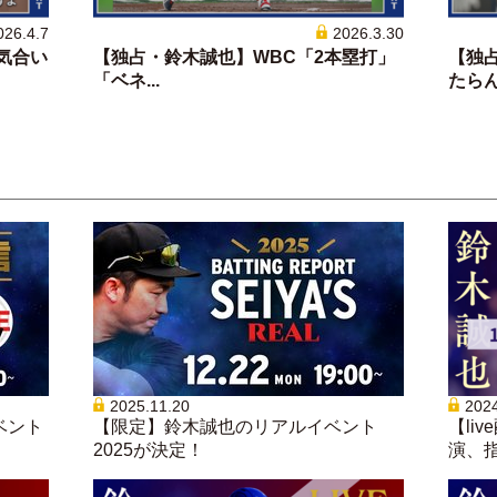
026.4.7
2026.3.30
気合い
【独占・鈴木誠也】WBC「2本塁打」
【独
「ベネ...
たらん.
2025.11.20
2024
ベント
【限定】鈴木誠也のリアルイベント
【li
2025が決定！
演、指.