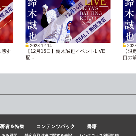
2023.12.14
2023
体感す
【12月16日】鈴木誠也イベントLIVE
【限
配...
目の前で
著者＆特集
コンテンツパック
書籍
くある質問
特定商取引法に関する表記
シンクロナス利用規約