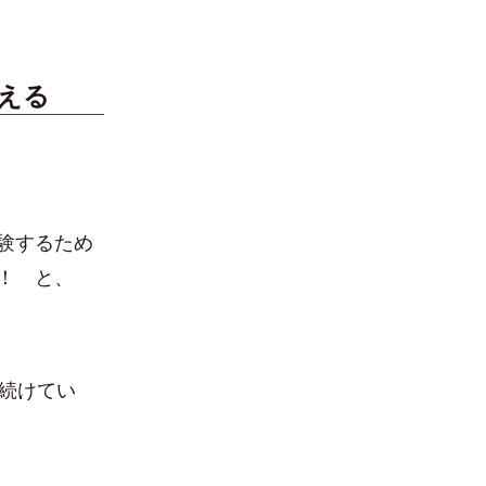
える
験するため
！ と、
続けてい