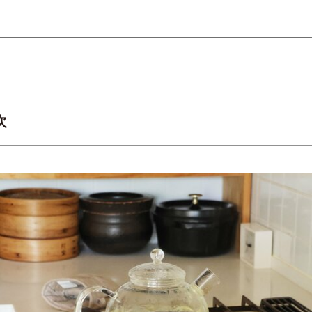
次
10年続けるモーニングルーティーン
同じ朝。淡々と繰り返すことが、ざわつく心を整える
白湯づくり
寝室リセット
掃き掃除
朝のお茶づくり