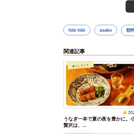
hibi hibi
asako
朝
関連記事
20
うなぎ一本で夏の夜を豊かに。
贅沢は、...