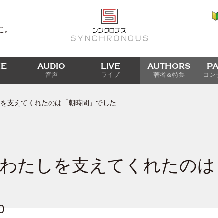
に。
IE
AUDIO
LIVE
AUTHORS
P
音声
ライブ
著者＆特集
コン
しを支えてくれたのは「朝時間」でした
わたしを支えてくれたのは
0