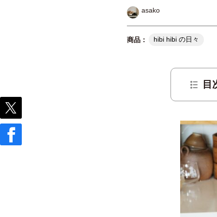
asako
hibi hibi の日々
目