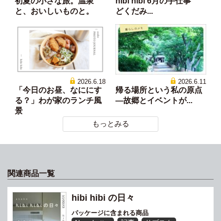
初夏の小さな旅。温泉
hibi hibi 6月の手仕事
と、おいしいものと。
どくだみ...
2026.6.18
2026.6.11
「今日のお昼、なににす
帰る場所という私の原点
る？」わが家のランチ風
―故郷とイベントが...
景
もっとみる
関連商品一覧
hibi hibi の日々
パッケージに含まれる商品