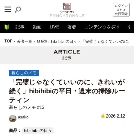
ログイン
または
会員登録
記事
動画
LIVE
著者
コンテンツを探す
音
TOP
asako
著者一覧
hibi hibi の日々
「完璧じゃなくていいのに、きれ
記事
暮らしのメモ
「完璧じゃなくていいのに、きれいが
続く」hibihibiの平日・週末の掃除ルー
ティン
暮らしのメモ #13
2026.2.12
asako
hibi hibi の日々