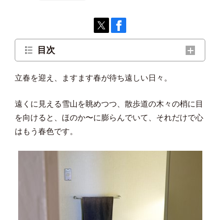
目次
負担は最小限で「心地よい」をキープするコ
立春を迎え、ますます春が待ち遠しい日々。
ツって？
遠くに見える雪山を眺めつつ、散歩道の木々の梢に目
「掃除は朝だけ」が効率化のヒミツ
を向けると、ほのか〜に膨らんでいて、それだけで心
はもう春色です。
「使いたくなる道具」で“掃除しなきゃ”の気
持ちを軽くする
最大の難関トイレは無心の「拭く活」一択
すぐ手に取れる場所、さっと運べる状態