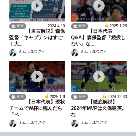
2024.4.19
2025.1.28
動画
動画
【名言解説】森保
【日本代表
監督「キャプテンはすご
Q&A】森保監督「続投し
く大...
ない」な...
ミムラユウスケ
ミムラユウスケ
2025.1.9
2024.12.30
動画
動画
【日本代表】現状
【徹底解説】
チームでW杯に臨んだら
2024年MVPは久保建英。
「ベ...
な...
ミムラユウスケ
ミムラユウスケ