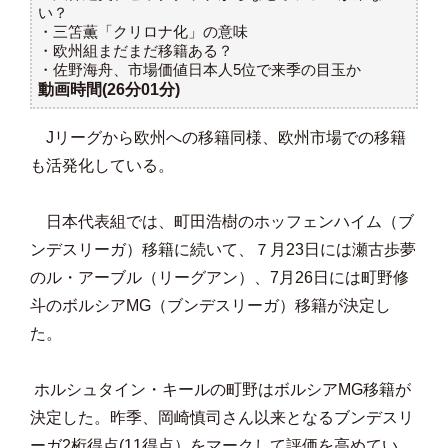
い？
・三笘薫「クリロナ化」の意味
・欧州組まだまだ移籍ある？
・佐野海舟、市場価値日本人5位で来季の目玉か
動画時間(26分01分)
Jリーグから欧州への移籍同様、欧州市場での移籍
も活発化している。
日本代表組では、町田浩樹のホッフェンハイム（ブ
ンデスリーガ）移籍に続いて、７月23日には瀬古歩夢
のル・アーブル（リーグアン）、7月26日には町野修
斗のボルシアMG（ブンデスリーガ）移籍が決定し
た。
ホルシュタイン・キールの町野はボルシアMG移籍が
決定した。昨季、岡崎慎司さん以来となるブンデスリ
ーガ2桁得点(11得点）をマークして評価を高めてい