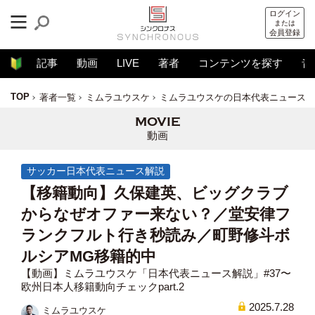
ログイン
または
会員登録
記事
動画
LIVE
著者
コンテンツを探す
音
TOP
著者一覧
ミムラユウスケ
ミムラユウスケの日本代表ニュース解
動画
サッカー日本代表ニュース解説
【移籍動向】久保建英、ビッグクラブ
からなぜオファー来ない？／堂安律フ
ランクフルト行き秒読み／町野修斗ボ
ルシアMG移籍的中
【動画】ミムラユウスケ「日本代表ニュース解説」#37〜
欧州日本人移籍動向チェックpart.2
2025.7.28
ミムラユウスケ