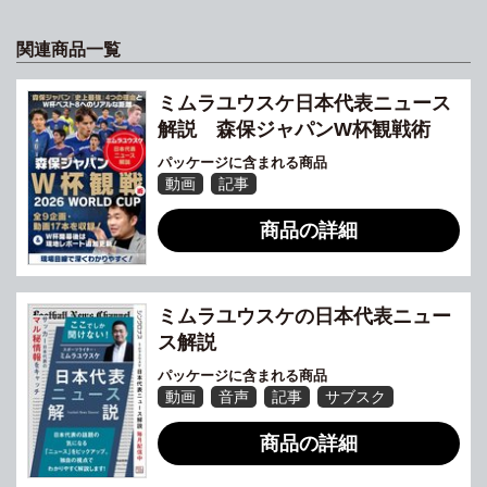
関連商品一覧
ミムラユウスケ日本代表ニュース
解説 森保ジャパンW杯観戦術
パッケージに含まれる商品
動画
記事
商品の詳細
ミムラユウスケの日本代表ニュー
ス解説
パッケージに含まれる商品
動画
音声
記事
サブスク
商品の詳細