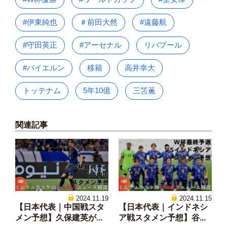
#伊東純也
＃前田大然
#遠藤航
#守田英正
#アーセナル
リバプール
#バイエルン
移籍
高井幸大
トッテナム
5年10億
三笘薫
関連記事
2024.11.19
2024.11.15
【日本代表｜中国戦スタ
【日本代表｜インドネシ
メン予想】久保建英が...
ア戦スタメン予想】谷...