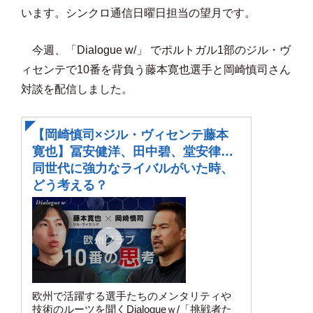
います。シンクロ通信日曜日担当の望月です。
今週、「Dialogue w/」 でポルトガル1部のジル・ヴ
ィセンテで10番を背負う藤本寛也選手と岡崎慎司さん
対談を配信しました。
【岡崎慎司×ジル・ヴィセンテ藤本
寛也】冨安健洋、田中碧、堂安律…
同世代に強力なライバルがいた時、
どう考える？
欧州で活躍する選手たちのメンタリティや
技術のルーツを聞くDialogueｗ/「挑戦者た