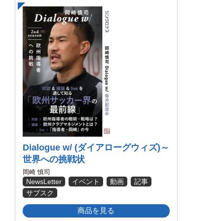
Dialogue w/ (ダイアローグウィズ)～
世界への挑戦状
岡崎 慎司
NewsLetter
イベント
動画
記事
サブスク
商品を見る