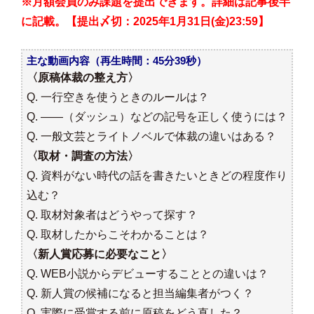
※月額会員のみ課題を提出できます。詳細は記事後半
に記載。【提出〆切：2025年1月31日(金)23:59】
主な動画内容（再生時間：45分39秒）
〈原稿体裁の整え方〉
Q. 一行空きを使うときのルールは？
Q. ――（ダッシュ）などの記号を正しく使うには？
Q. 一般文芸とライトノベルで体裁の違いはある？
〈取材・調査の方法〉
Q. 資料がない時代の話を書きたいときどの程度作り
込む？
Q. 取材対象者はどうやって探す？
Q. 取材したからこそわかることは？
〈新人賞応募に必要なこと〉
Q. WEB小説からデビューすることとの違いは？
Q. 新人賞の候補になると担当編集者がつく？
Q. 実際に受賞する前に原稿をどう直した？