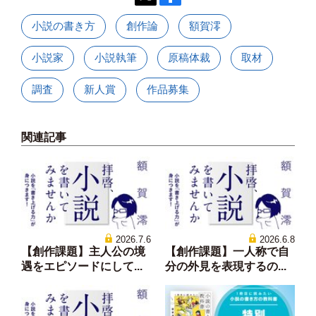
小説の書き方
創作論
額賀澪
小説家
小説執筆
原稿体裁
取材
調査
新人賞
作品募集
関連記事
2026.7.6
2026.6.8
【創作課題】主人公の境
【創作課題】一人称で自
遇をエピソードにして...
分の外見を表現するの...