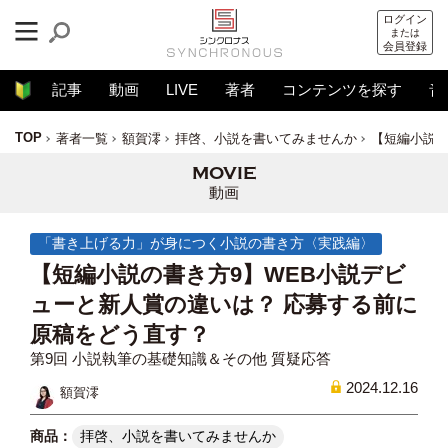
ログイン
または
会員登録
記事
動画
LIVE
著者
コンテンツを探す
音
TOP
著者一覧
額賀澪
拝啓、小説を書いてみませんか
【短編小説の
動画
「書き上げる力」が身につく小説の書き方〈実践編〉
【短編小説の書き方9】WEB小説デビ
ューと新人賞の違いは？ 応募する前に
原稿をどう直す？
第9回 小説執筆の基礎知識＆その他 質疑応答
2024.12.16
額賀澪
拝啓、小説を書いてみませんか