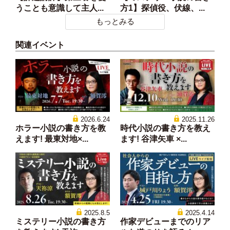
うことも意識して主人...
方1】探偵役、伏線、...
もっとみる
関連イベント
2026.6.24
2025.11.26
ホラー小説の書き方を教
時代小説の書き方を教え
えます! 最東対地×...
ます! 谷津矢車 ×...
2025.8.5
2025.4.14
ミステリー小説の書き方
作家デビューまでのリア