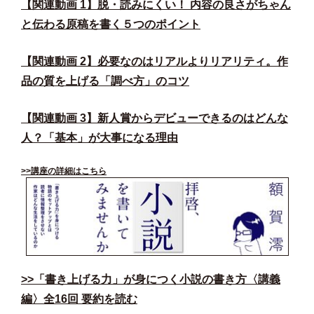
【関連動画 1】脱・読みにくい！ 内容の良さがちゃん
と伝わる原稿を書く５つのポイント
【関連動画 2】必要なのはリアルよりリアリティ。作
品の質を上げる「調べ方」のコツ
【関連動画 3】新人賞からデビューできるのはどんな
人？「基本」が大事になる理由
>>講座の詳細はこちら
>>「書き上げる力」が身につく小説の書き方〈講義
編〉全16回 要約を読む