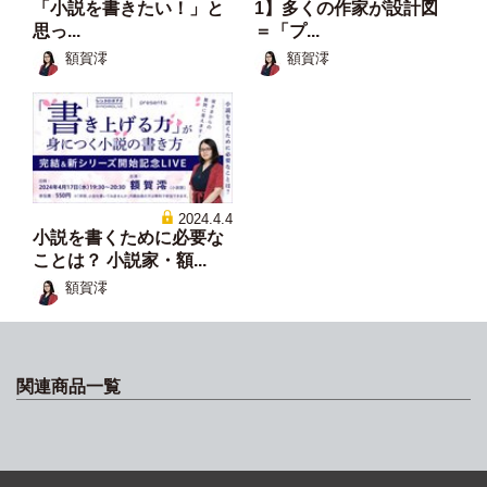
「小説を書きたい！」と
1】多くの作家が設計図
思っ...
＝「プ...
額賀澪
額賀澪
2024.4.4
小説を書くために必要な
ことは？ 小説家・額...
額賀澪
関連商品一覧