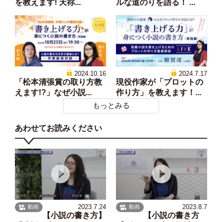
を教えます! 天祢...
ルな道のりを語る！ ...
2024.10.16
2024.7.17
「松本清張賞の取り方教
現役作家が「プロットの
えます!?」なぜ小説...
作り方」を教えます！...
もっとみる
あわせてお読みください
2023.7.24
2023.8.7
動画
動画
【小説の書き方】
【小説の書き方