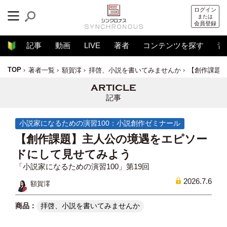
ログイン
または
会員登録
記事
動画
LIVE
著者
コンテンツを探す
音
TOP
著者一覧
額賀澪
拝啓、小説を書いてみませんか
【創作課題
記事
小説家になるための演習100：小説創作ゼミナール
【創作課題】主人公の境遇をエピソー
ドにして見せてみよう
「小説家になるための演習100」第19回
2026.7.6
額賀澪
拝啓、小説を書いてみませんか