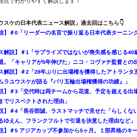
視点でわかりやすく解説します！
ウスケの日本代表ニュース解説
」過去回はこちら👇
信】＃0「リーダーの名言で振り返る日本代表ターニン
ス解説】＃1「サプライズではないが喪失感を感じる40
退。「キャリアが5年伸びた」ニコ・コヴァチ監督との
ス解説】＃2「28年ぶりに出場権を獲得したアトランタ
ムラユウスケが語る『パリ五輪出場権獲得の功績』」
説】＃3「交代時は両チームから花道、予定を超える出
までリスペクトされた理由」
説】＃4「長谷部誠、ラストマッチで見せた「らしくな
るゆえん、フランクフルトで引退を決意した理由など」
説】＃5 アジアカップ不参加から5ヶ月。１部昇格のキ