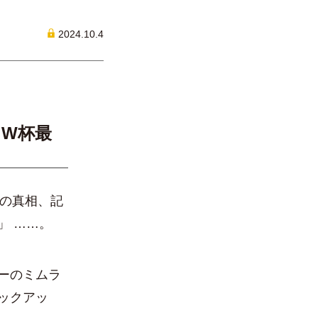
2024.10.4
！W杯最
」の真相、記
」 ……。
ーのミムラ
ックアッ