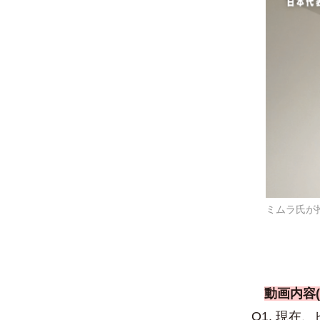
ミムラ氏が
動画内容(
Q1. 現