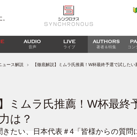
に。
IE
AUDIO
LIVE
AUTHORS
P
音声
ライブ
著者＆特集
コン
ニュース解説
【徹底解説】ミムラ氏推薦！W杯最終予選で試したい
】ミムラ氏推薦！W杯最終
力は？
聞きたい、日本代表＃4「皆様からの質問