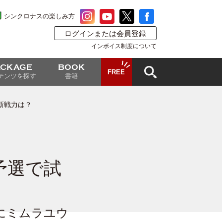
シンクロナスの楽しみ方
ログインまたは会員登録
インボイス制度について
ACKAGE
BOOK
FREE
テンツを探す
書籍
新戦力は？
予選で試
にミムラユウ