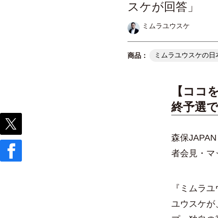
スケが回答」
ミムラユウスケ
ミムラユウスケの日
【ココを
終予選
森保JAP
者会見・マ
『ミムラユ
ユウスケが