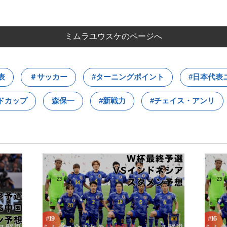
ミムラユウスケのページへ
表
＃サッカー
#ターニングポイント
#日本代表
ドカップ
森保一
#新戦力
#チェイス・アンリ