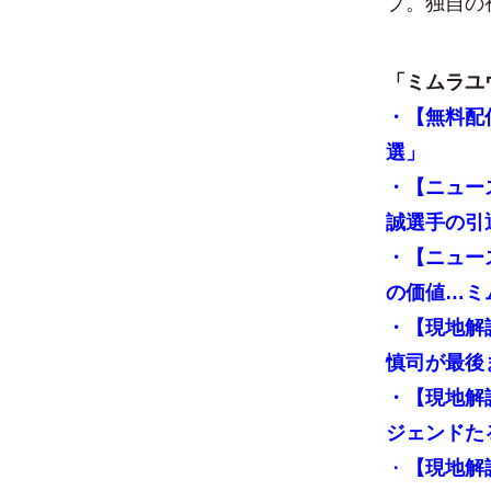
プ。独自の
「
ミムラユ
・
【無料配
選」
・
【ニュー
誠選手の引
・
【ニュー
の価値…ミ
・
【現地解
慎司が最後
・
【現地解
ジェンドた
・
【現地解