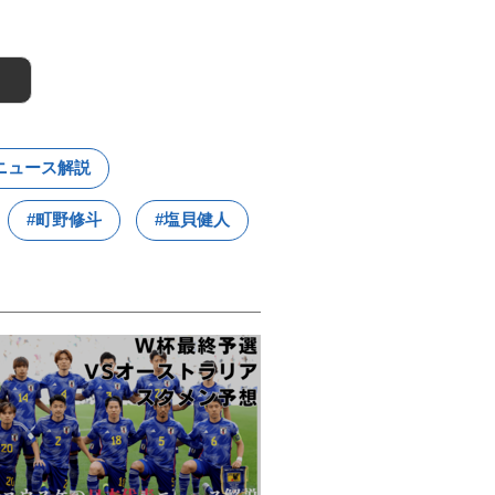
ニュース解説
#町野修斗
#塩貝健人