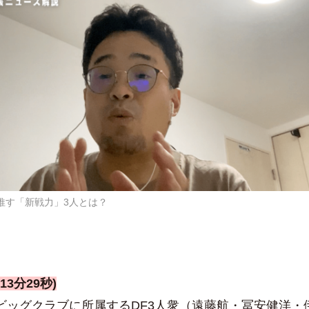
推す「新戦力」3人とは？
13分29秒)
在、ビッグクラブに所属するDF3人衆（遠藤航・冨安健洋・