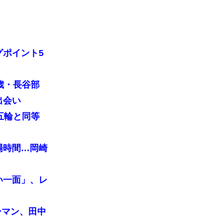
グポイント5
歳・長谷部
出会い
五輪と同等
場時間…岡崎
い一面」、レ
ーマン、田中