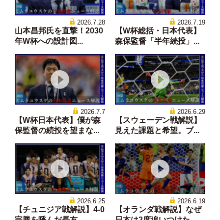
2026.7.28
2026.7.19
山本昌邦氏を直撃！2030
【W杯総括・日本代表】
年W杯への設計図...
森保監督「半年続投」...
2026.7.7
2026.6.29
【W杯日本代表】僕が森
【スウェーデン戦解説】
保監督の続投を望まな...
見えた課題と希望。ブ...
2026.6.25
2026.6.19
【チュニジア戦解説】4-0
【オランダ戦解説】なぜ
完勝を呼んだ長友...
日本は2度追いつけた...