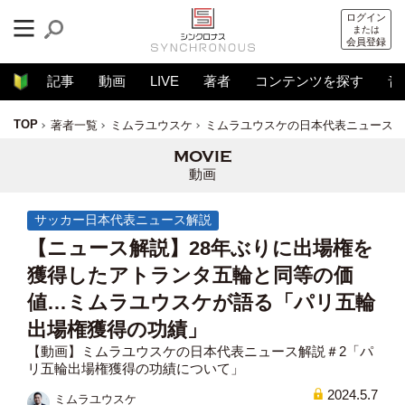
ログイン
または
会員登録
記事
動画
LIVE
著者
コンテンツを探す
音
TOP
著者一覧
ミムラユウスケ
ミムラユウスケの日本代表ニュース解
動画
サッカー日本代表ニュース解説
【ニュース解説】28年ぶりに出場権を
獲得したアトランタ五輪と同等の価
値…ミムラユウスケが語る「パリ五輪
出場権獲得の功績」
【動画】ミムラユウスケの日本代表ニュース解説＃2「パ
リ五輪出場権獲得の功績について」
2024.5.7
ミムラユウスケ