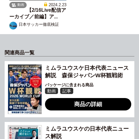
2024.2.23
動画
【2/16Live配信ア
ーカイブ／前編】ア...
日本サッカー徹底検証
関連商品一覧
ミムラユウスケ日本代表ニュース
解説 森保ジャパンW杯観戦術
パッケージに含まれる商品
動画
記事
商品の詳細
ミムラユウスケの日本代表ニュー
ス解説