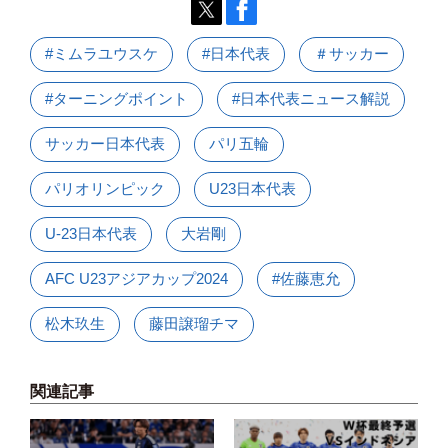
#ミムラユウスケ
#日本代表
＃サッカー
#ターニングポイント
#日本代表ニュース解説
サッカー日本代表
パリ五輪
パリオリンピック
U23日本代表
U-23日本代表
大岩剛
AFC U23アジアカップ2024
#佐藤恵允
松木玖生
藤田譲瑠チマ
関連記事