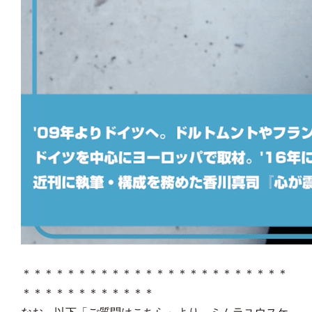
＊＊＊＊＊＊＊＊＊＊＊＊＊＊＊＊＊＊＊＊＊＊＊＊
＊＊＊＊＊＊＊＊＊＊＊＊