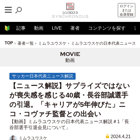
ログイン
または
会員登録
記事
動画
LIVE
著者
コンテンツを探す
音
TOP
著者一覧
ミムラユウスケ
ミムラユウスケの日本代表ニュース解
動画
サッカー日本代表ニュース解説
【ニュース解説】サプライズではない
が喪失感を感じる40歳・長谷部誠選手
の引退。「キャリアが5年伸びた」ニ
コ・コヴァチ監督との出会い
【動画】ミムラユウスケの日本代表ニュース解説＃1「長
谷部選手引退会見について」
2024.4.21
ミムラユウスケ