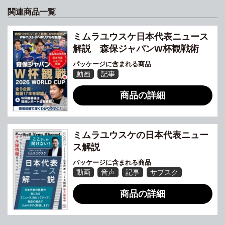
関連商品一覧
ミムラユウスケ日本代表ニュース
解説 森保ジャパンW杯観戦術
パッケージに含まれる商品
動画
記事
商品の詳細
ミムラユウスケの日本代表ニュー
ス解説
パッケージに含まれる商品
動画
音声
記事
サブスク
商品の詳細