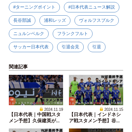
#ターニングポイント
#日本代表ニュース解説
長谷部誠
浦和レッズ
ヴォルフスブルク
ニュルンベルク
フランクフルト
サッカー日本代表
引退会見
引退
関連記事
2024.11.19
2024.11.15
【日本代表｜中国戦スタ
【日本代表｜インドネシ
メン予想】久保建英が...
ア戦スタメン予想】谷...