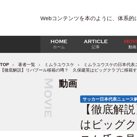
Webコンテンツを本のように、体系的
HOME
ARTICLE
MOV
ホーム
記事
動画
TOP
著者一覧
ミムラユウスケ
ミムラユウスケの日本代表
【徹底解説】リバプール移籍の噂？ 久保建英はビッグクラブに移籍す
動画
サッカー日本代表ニュース
【徹底解説
はビッグク