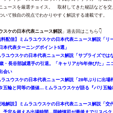
ニュースを厳選チョイス。 取材してきた秘話などを交
ついて独自の視点でわかりやすく解説する連載です。
ウスケの日本代表ニュース解説
」過去回はこちら👇
無料配信】ミムラユウスケの日本代表ニュース解説「リ
日本代表ターニングポイント5選」
ムラユウスケの日本代表ニュース解説「サプライズでは
0歳・長谷部誠選手の引退。「キャリアが5年伸びた」ニ
出会い
ムラユウスケの日本代表ニュース解説「28年ぶりに出場
タ五輪と同等の価値…ミムラユウスケが語る『パリ五輪
現地解説】ミムラユウスケの日本代表ニュース解説「交
、予定を超える出場時間…岡崎慎司が最後までリスペク