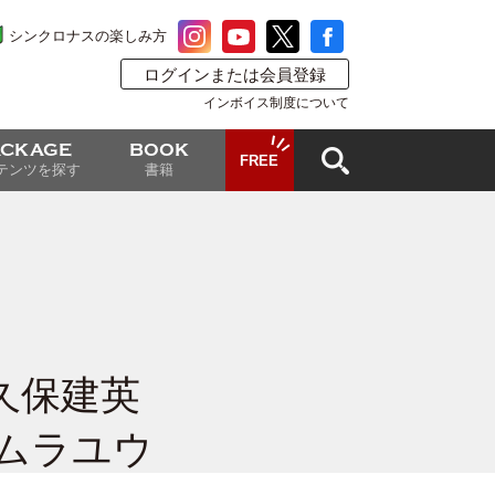
シンクロナスの楽しみ方
ログインまたは会員登録
インボイス制度について
ACKAGE
BOOK
FREE
テンツを探す
書籍
久保建英
ムラユウ