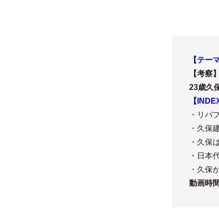
【テー
【考察
23歳
【INDE
・リバ
・久保
・久保
・日本
・久保
動画時間(