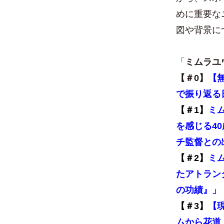
めに重要な
図や背景に
「
ミムラユ
【
＃0
】
【
で振り返る
【
＃1
】
ミ
を感じる4
チ監督との
【
＃2】
ミ
たアトラン
の功績』」
【
＃3】
【
ムから花道