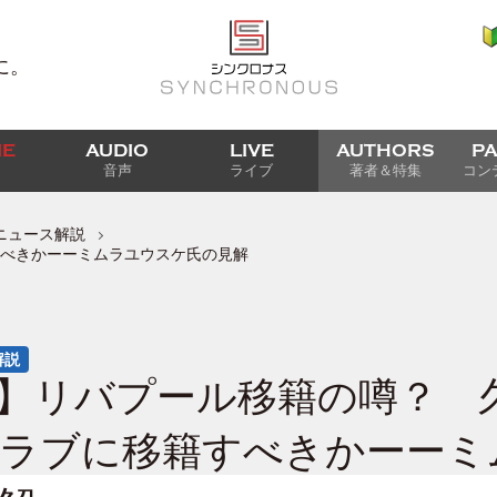
に。
IE
AUDIO
LIVE
AUTHORS
P
音声
ライブ
著者＆特集
コン
ニュース解説
べきかーーミムラユウスケ氏の見解
解説
】リバプール移籍の噂？ 
ラブに移籍すべきかーーミ