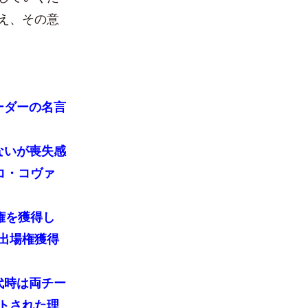
え、その意
ーダーの名言
ないが喪失感
コ・コヴァ
権を獲得し
出場権獲得
代時は両チー
トされた理