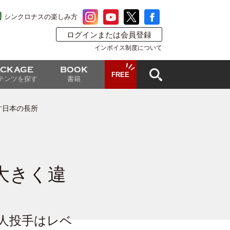
シンクロナスの楽しみ方
ログインまたは会員登録
インボイス制度について
ACKAGE
BOOK
FREE
テンツを探す
書籍
す日本の長所
大きく違
外国人投手はレベ