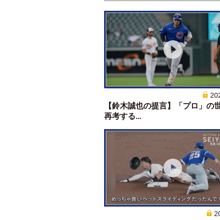
20
【鈴木誠也の提言】「プロ」の
再考する...
2