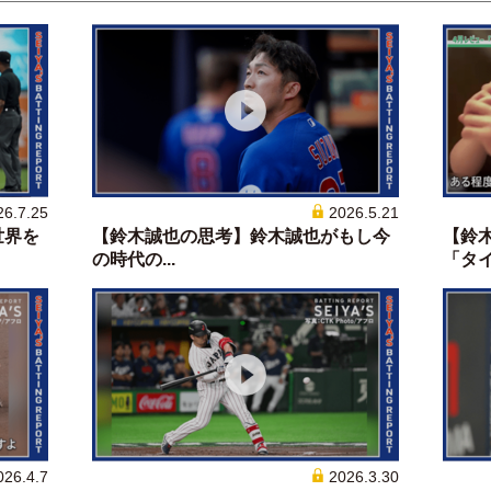
26.7.25
2026.5.21
世界を
【鈴木誠也の思考】鈴木誠也がもし今
【鈴
の時代の...
「タイプ
026.4.7
2026.3.30