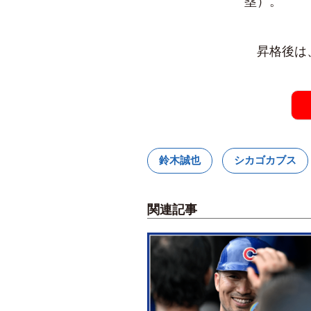
塁）。
昇格後は、.
鈴木誠也
シカゴカブス
関連記事