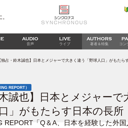
に。
IE
AUDIO
LIVE
AUTHORS
P
音声
ライブ
著者＆特集
コン
【独占・鈴木誠也】日本とメジャーで大きく違う「野球人口」がもたら
TTING REPORT）
木誠也】日本とメジャーで
口」がもたらす日本の長所
TTING REPORT「Q＆A、日本を経験した