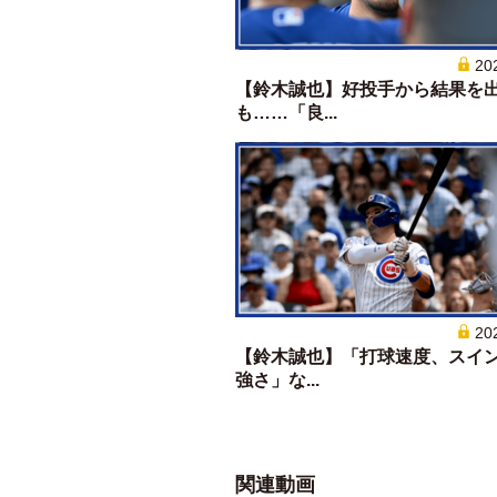
20
【鈴木誠也】好投手から結果を
も……「良...
20
【鈴木誠也】「打球速度、スイ
強さ」な...
関連動画