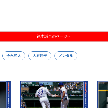
..
鈴木誠也のページへ
今永昇太
大谷翔平
メンタル