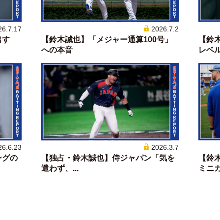
26.7.17
2026.7.2
出す
【鈴木誠也】「メジャー通算100号」
【鈴
への本音
レベルに
26.6.23
2026.3.7
ングの
【独占・鈴木誠也】侍ジャパン「気を
【鈴
遣わず、...
ミニカ.