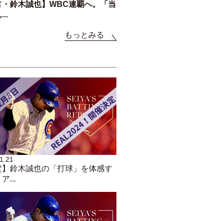
占・鈴木誠也】WBC連覇へ。「当
..
もっとみる
1.21
定】鈴木誠也の「打球」を体感す
...