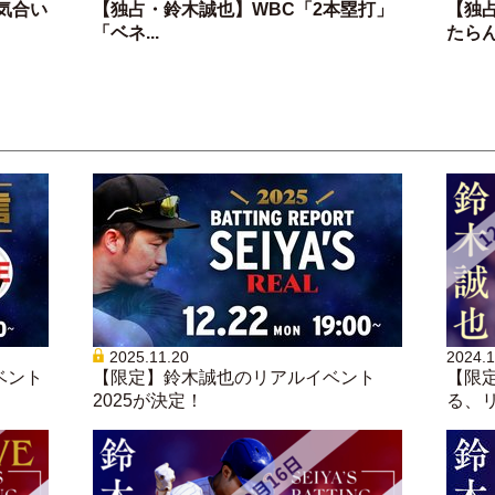
気合い
【独占・鈴木誠也】WBC「2本塁打」
【独
「ベネ...
たらん.
2025.11.20
2024.1
ベント
【限定】鈴木誠也のリアルイベント
【限
2025が決定！
る、リア