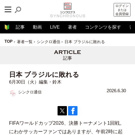
ログイン
または
会員登録
記事
動画
LIVE
著者
コンテンツを探す
音
TOP
著者一覧
シンクロ通信
日本 ブラジルに敗れる
記事
日本 ブラジルに敗れる
6月30日（火）編集・鈴木
2026.6.30
シンクロ通信
FIFAワールドカップ2026、決勝トーナメント1回戦。
にわかサッカーファンではありますが、午前2時に起