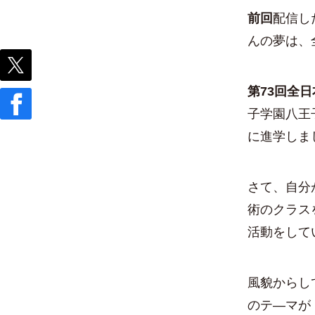
前回
配信し
んの夢は、
第73回全
子学園八王
に進学しま
さて、自分
術のクラス
活動をして
風貌からし
のテ―マが