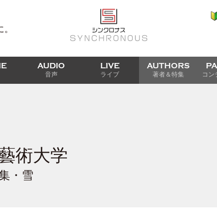
に。
IE
AUDIO
LIVE
AUTHORS
P
音声
ライブ
著者＆特集
コン
藝術大学
編集・雪