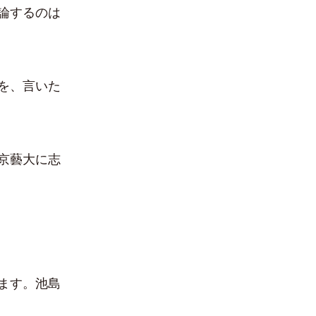
論するのは
を、言いた
京藝大に志
ます。池島