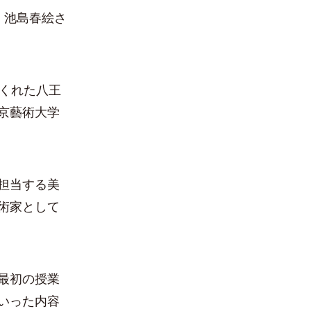
、池島春絵さ
くれた八王
京藝術大学
担当する美
術家として
最初の授業
いった内容