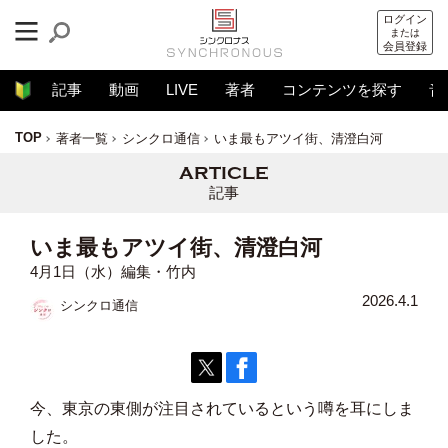
ログイン
または
会員登録
記事
動画
LIVE
著者
コンテンツを探す
音
TOP
著者一覧
シンクロ通信
いま最もアツイ街、清澄白河
記事
いま最もアツイ街、清澄白河
4月1日（水）編集・竹内
2026.4.1
シンクロ通信
今、東京の東側が注目されているという噂を耳にしま
した。