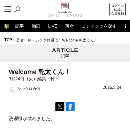
ログイン
または
会員登録
記事
動画
LIVE
著者
コンテンツを探す
音
TOP
著者一覧
シンクロ通信
Welcome 乾太くん！
記事
Welcome 乾太くん！
3月24日（火）編集・鈴木
2026.3.24
シンクロ通信
洗濯機が壊れました。