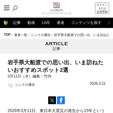
ログイン
または
会員登録
記事
動画
LIVE
著者
コンテンツを探す
音
TOP
著者一覧
シンクロ通信
岩手県大船渡での思い出、いま訪ねたい
記事
岩手県大船渡での思い出、いま訪ねた
いおすすめスポット2選
3月11日（水）編集・竹内
2026.3.11
シンクロ通信
2026年3月11日、東日本大震災の発生から15年という