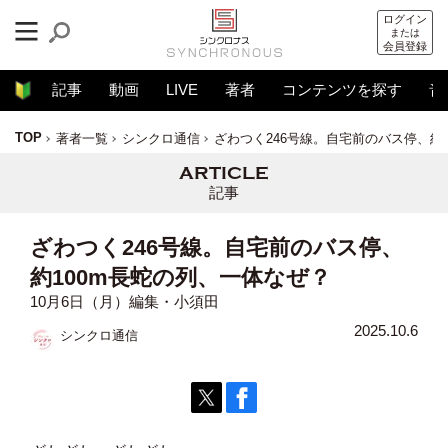
ログイン
または
会員登録
記事
動画
LIVE
著者
コンテンツを探す
音
TOP
著者一覧
シンクロ通信
ざわつく246号線。自宅前のバス停、約
記事
ざわつく246号線。自宅前のバス停、
約100m長蛇の列、一体なぜ？
10月6日（月）編集・小須田
2025.10.6
シンクロ通信