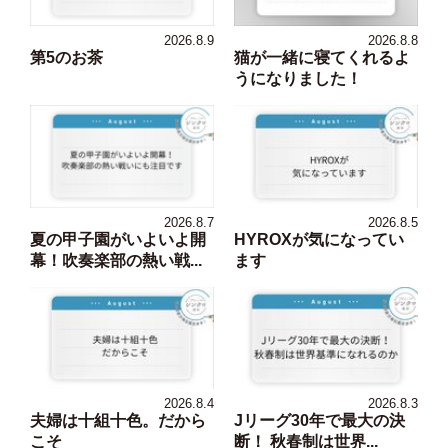
2026.8.9
2026.8.8
第5のお茶
猫が一緒に寝てくれるよ
うになりました！
2026.8.7
2026.8.5
夏の甲子園がいよいよ開
HYROXが気になってい
幕！吹奏楽部の熱い戦...
ます
2026.8.4
2026.8.3
夫婦は十組十色。だから
Jリーグ30年で最大の決
こそ
断！ 秋春制は世界...