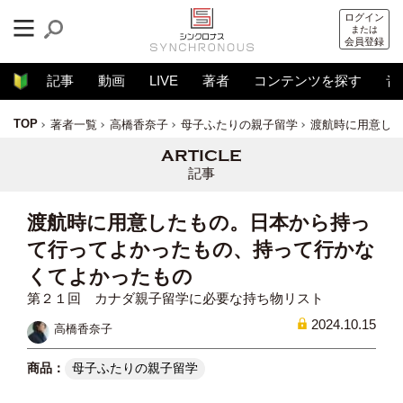
ログイン
または
会員登録
記事
動画
LIVE
著者
コンテンツを探す
音
TOP
著者一覧
高橋香奈子
母子ふたりの親子留学
渡航時に用意し
記事
渡航時に用意したもの。日本から持っ
て行ってよかったもの、持って行かな
くてよかったもの
第２１回 カナダ親子留学に必要な持ち物リスト
2024.10.15
高橋香奈子
母子ふたりの親子留学