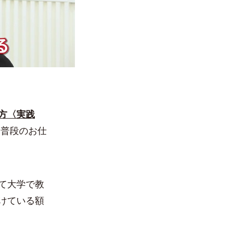
方〈実践
 普段のお仕
て大学で教
けている額