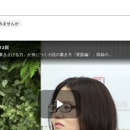
みませんか
12回
好評配信中の動画講座「「書き上げる力」が身につく小説の書き方〈実践編〉」収録の合間に、小説家 額賀澪さんにインタビューを敢行！ 普段のお仕事の仕方について質問させていただきました。
P