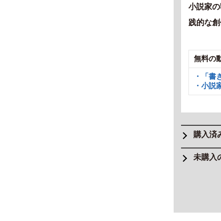
小説家の
践的な創
無料の
・「書
・小説