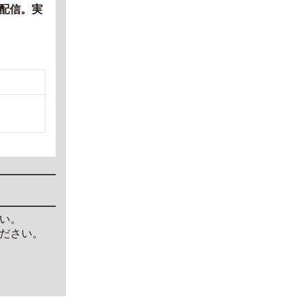
配信。実
い。
ださい。