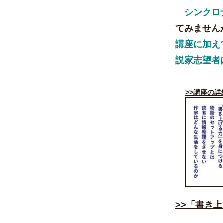
シンクロナ
てみません
講座に加え
説家志望者
>>講座の
>>「書き