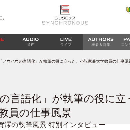
に。
IE
AUDIO
LIVE
AUTHORS
P
音声
ライブ
著者＆特集
コン
「ノウハウの言語化」が執筆の役に立った。小説家兼大学教員の仕事風
の言語化」が執筆の役に立
教員の仕事風景
額賀澪の執筆風景 特別インタビュー