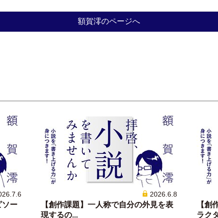
額賀澪のページへ
026.7.6
2026.6.8
ピソー
【創作課題】一人称で自分の外見を表
【創
現するの...
ラクター