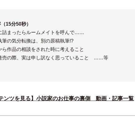
i
（15分50秒）
d
に詰まったらルームメイトを呼んで……
執筆の気分転換は、別の原稿執筆!?
から作品の相談をされた時に考えること
e
発売の際、実は申し訳なく思っていること ……等
o
テンツを見る】小説家のお仕事の裏側 動画・記事一覧