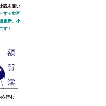
小説を書い
トする動画
週更新。小
です！
約を読む