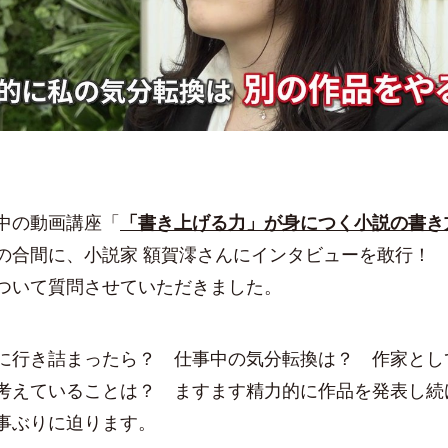
l
a
中の動画講座「
「書き上げる力」が身につく小説の書き
y
の合間に、小説家 額賀澪さんにインタビューを敢行！
ついて質問させていただきました。
V
行き詰まったら？ 仕事中の気分転換は？ 作家とし
考えていることは？ ますます精力的に作品を発表し続
事ぶりに迫ります。