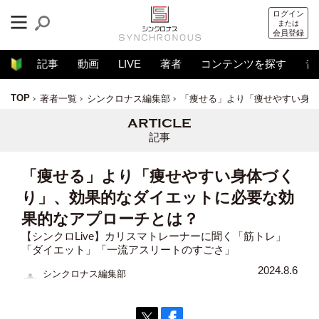
ログイン
または
会員登録
記事
動画
LIVE
著者
コンテンツを探す
音
TOP
著者一覧
シンクロナス編集部
「痩せる」より「痩せやすい身体
記事
「痩せる」より「痩せやすい身体づく
り」、効果的なダイエットに必要な効
果的なアプローチとは？
【シンクロLive】カリスマトレーナーに聞く「筋トレ」
「ダイエット」「一流アスリートのすごさ」
2024.8.6
シンクロナス編集部