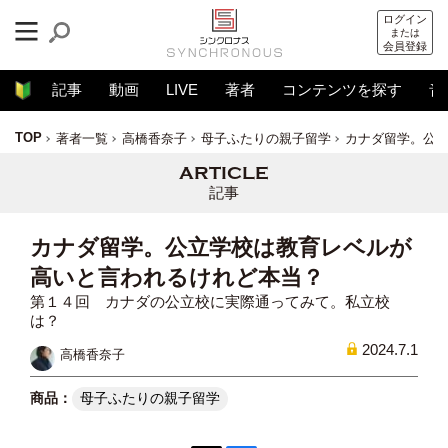
ログイン
または
会員登録
記事
動画
LIVE
著者
コンテンツを探す
音
TOP
著者一覧
高橋香奈子
母子ふたりの親子留学
カナダ留学。公
記事
カナダ留学。公立学校は教育レベルが
高いと言われるけれど本当？
第１４回 カナダの公立校に実際通ってみて。私立校
は？
2024.7.1
高橋香奈子
母子ふたりの親子留学