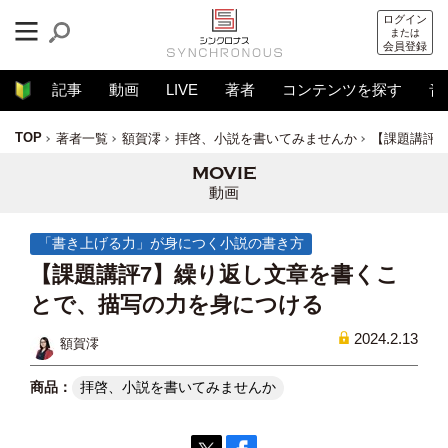
ログイン
または
会員登録
記事
動画
LIVE
著者
コンテンツを探す
音
TOP
著者一覧
額賀澪
拝啓、小説を書いてみませんか
【課題講評7
動画
「書き上げる力」が身につく小説の書き方
【課題講評7】繰り返し文章を書くこ
とで、描写の力を身につける
2024.2.13
額賀澪
拝啓、小説を書いてみませんか