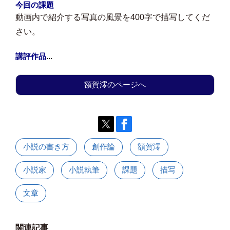
今回の課題
動画内で紹介する写真の風景を400字で描写してくだ
さい。
講評作品
...
額賀澪のページへ
小説の書き方
創作論
額賀澪
小説家
小説執筆
課題
描写
文章
関連記事