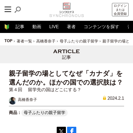
ログイン
または
会員登録
記事
動画
LIVE
著者
コンテンツを探す
音
TOP
著者一覧
高橋香奈子
母子ふたりの親子留学
親子留学の場と
記事
親子留学の場としてなぜ「カナダ」を
選んだのか。ほかの国での選択肢は？
第４回 留学先の国はどこにする？
2024.2.1
高橋香奈子
母子ふたりの親子留学